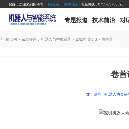
您好，欢迎来到传动网！
[请登录]
|
[免费注册]
客服热线：0755-83736590
专题报道
技术前沿
对
传动网
>
杂志频道
>
机器人与智能系统
>
2023年第3期
>
卷首语
卷首
文：
深圳市机器人协会秘