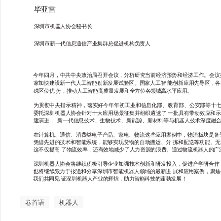
毕亚雷
深圳市机器人协会秘书长
深圳市新一代信息通信产业集群总促进机构负责人
今年四月，中共中央政治局召开会议，分析研究当前经济形势和经济工作。会议
发展试验区、国家人工智
能创新应用先导区，各
家加快建设新一代人工智能创新
殊区位优
势，推动人工智能高质量发展和全方位各领
域高水平应用。
为贯彻中央指示精神，落实好今年年初工业和信息化部、教育部、公安部
等十
委托深圳机器人协会针对十大应
用场景征集并组织遴选了
一批具有带动效应和示
速演进，
新一代信息技术、生物技术、新能源、新材料等与机器人技术深度融
在计算机、通信、消费类电子产品、家电、物流这些应用案例中，物流板块是备
凭借先进的技术和智能系统，能够
实现货物的自动搬运、分
拣和配送等功能。无
这不仅提高
了物流效率，还有效地减少了人力资源的浪费。通过物流机器人的广
深圳机器人协会将继续积极引导企业加强技术创新和研发投入，促进产学研合作
也将继续致力于报道和分享深圳市智
能机器人领域的最新进
展和应用案例，聚焦
我们共同见
证深圳机器人产业的辉煌，助力智能科技的蓬勃发展！
卷首语
机器人