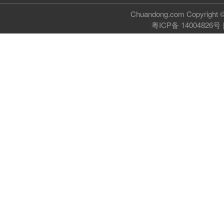
Chuandong.com Copyri
粤ICP备 14004826号