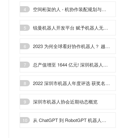
空间桁架的人 - 机协作装配规划与试验验证
4
锐曼机器人开发平台 赋予机器人无限的创造空间
5
2023 为何全球看好协作机器人？ 越疆机器人 + 打开应用空间
6
总产值增至 1644 亿元! 深圳机器人协会发布 《深圳市机器人产业发展白皮书 (2022)》
7
2022 深圳市机器人年度评选 获奖名单出炉
8
深圳市机器人协会近期动态概览
9
从 ChatGPT 到 RobotGPT 机器人成为人工智能最佳载体
10