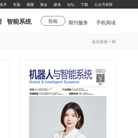
技术
专题
视频
展会
媒体
论坛
下载
公众号矩阵
用
智能系统
投稿
期刊服务
手机阅读
杂志订阅
返回最新一期
填写邮件地址，订阅更多资讯：
拨打电话咨询：13751143319 余女士
邮箱：chuandong@chuandong.cn