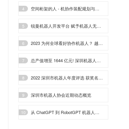
空间桁架的人 - 机协作装配规划与试验验证
4
锐曼机器人开发平台 赋予机器人无限的创造空间
5
2023 为何全球看好协作机器人？ 越疆机器人 + 打开应用空间
6
总产值增至 1644 亿元! 深圳机器人协会发布 《深圳市机器人产业发展白皮书 (2022)》
7
2022 深圳市机器人年度评选 获奖名单出炉
8
深圳市机器人协会近期动态概览
9
从 ChatGPT 到 RobotGPT 机器人成为人工智能最佳载体
10