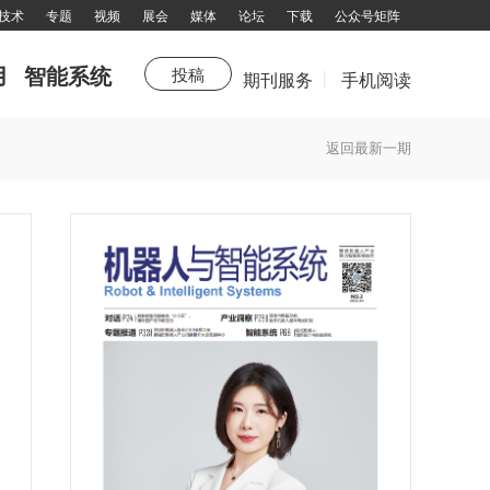
技术
专题
视频
展会
媒体
论坛
下载
公众号矩阵
用
智能系统
投稿
期刊服务
手机阅读
杂志订阅
返回最新一期
填写邮件地址，订阅更多资讯：
拨打电话咨询：13751143319 余女士
邮箱：chuandong@chuandong.cn