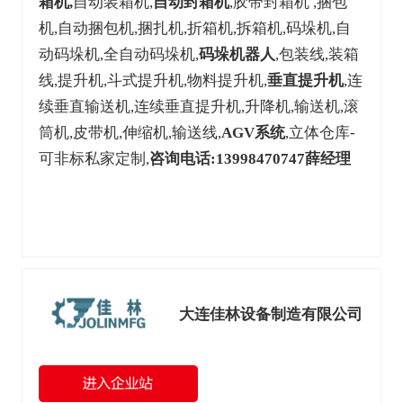
箱机,
自动装箱机,
自动封箱机
,胶带封箱机 ,捆包
机,自动捆包机,捆扎机,折箱机,拆箱机,码垛机,自
动码垛机,全自动码垛机,
码垛机器人
,包装线,装箱
线,提升机,斗式提升机,物料提升机,
垂直提升机
,连
续垂直输送机,连续垂直提升机,升降机,输送机,滚
筒机,皮带机,伸缩机,输送线,
AGV
系统
,立体仓库-
可非标私家定制,
咨询电话:13998470747薛经理
大连佳林设备制造有限公司