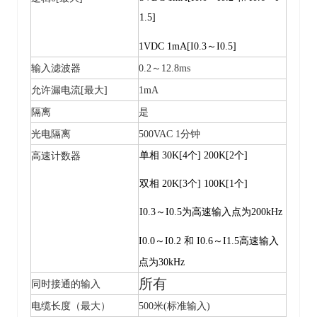
1.5]
1VDC 1mA[I0.3～I0.5]
输入滤波器
0.2～12.8ms
允许漏电流
[最大]
1mA
隔离
是
光电隔离
500VAC 1分钟
单相 30K[4个] 200K[2个]
高速计数器
双相 20K[3个] 100K[1个]
I0.3～I0.5为高速输入点为200kHz
I0.0～I0.2 和 I0.6～I1.5高速输入
点为30kHz
所有
同时接通的输入
电缆长度
（最大）
500米(标准输入)