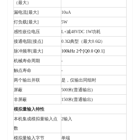
（最大）
漏电流
[最大]
10uA
灯负载
[最大]
5W
感性嵌位电压
L+减48VDC 1W功耗
接通电阻
[接点]
0.3Ω典型（最大0.6Ω）
脉冲频率
[最大]
100kHz 2个[Q0.0 Q0.1]
机械寿命周期
-
触点寿命
-
两个输出并联
是，仅输出同组时
屏蔽
500米(普通输出)
非屏蔽
150米(普通输出)
模拟量输入特性
本机集成模拟量输入点
2输入
数
模拟量输入字节
单端