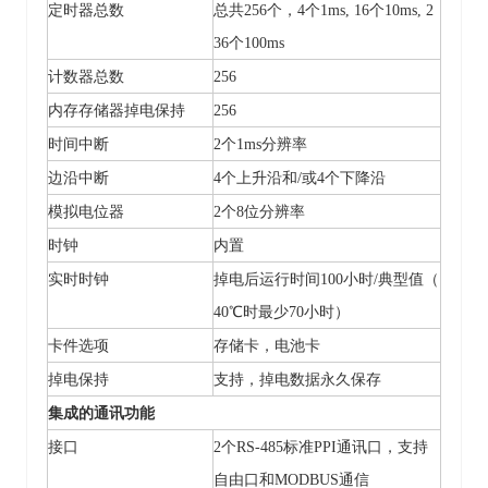
定时器总数
总共
256个，4个1ms, 16个10ms, 2
36个100ms
计数器总数
256
内存存储器掉电保持
256
时间中断
2个1ms分辨率
边沿中断
4个上升沿和/或4个下降沿
模拟电位器
2个8位分辨率
时钟
内置
实时时钟
掉电后运行时间
100小时/典型值（
40℃时最少70小时）
卡件选项
存储卡，电池卡
掉电保持
支持
，掉电数据永久保存
集成的通讯功能
接口
2个RS-485标准PPI通讯口，
支持
自由口和
MODBUS通信