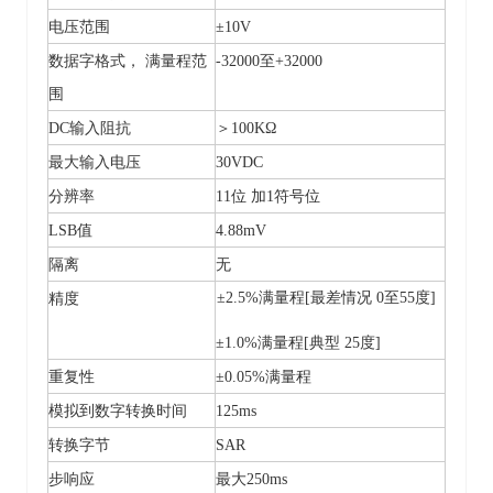
电压范围
±10V
数据字格式，
满量程范
-32000至+32000
围
DC输入阻抗
＞
100KΩ
最大输入电压
30VDC
分辨率
11位 加1符号位
LSB值
4.88mV
隔离
无
±2.5%满量程[最差情况 0至55度]
精度
±1.0%满量程[典型 25度]
重复性
±0.05%满量程
模拟到数字转换时间
125ms
转换字节
SAR
步响应
最大
250ms