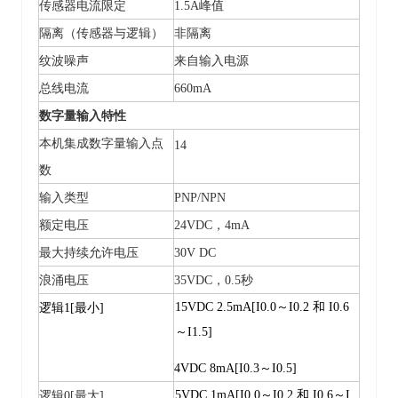
传感器电流限定
1.5A峰值
隔离（传感器与逻辑）
非隔离
纹波噪声
来自输入电源
总线电流
660mA
数字量输入特性
本机集成数字量输入点
14
数
输入类型
PNP/NPN
额定电压
24VDC，4mA
最大持续允许电压
30V DC
浪涌电压
35VDC，0.5秒
15VDC 2.5mA[I0.0～I0.2 和 I0.6
逻辑1[最小]
～I1.5]
4VDC 8mA[I0.3～I0.5]
5VDC 1mA[I0.0～I0.2 和 I0.6～I
逻辑
0[最大]