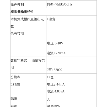
噪声抑制
典型
-40dB@50Hz
模拟量输出特性
本机集成模拟量输出点
1输出
数
信号范围
电压
0-10V
电流
0-20mA
数据字格式，
满量程范
围
0至+32000
分辨率
12位
电压2.44mA
LSB值
电流 4.88uA
隔离
无
最差情况
精度