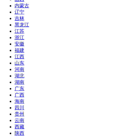
内蒙古
辽宁
吉林
黑龙江
江苏
浙江
安徽
福建
江西
山东
河南
湖北
湖南
广东
广西
海南
四川
贵州
云南
西藏
陕西