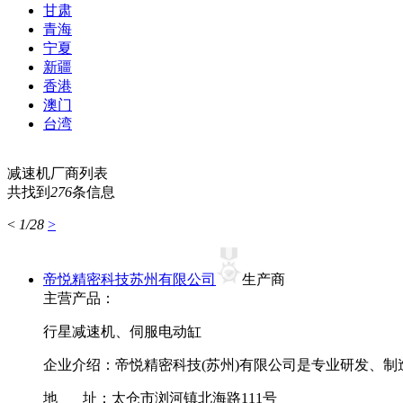
甘肃
青海
宁夏
新疆
香港
澳门
台湾
减速机厂商列表
共找到
276
条信息
<
1/28
>
帝悦精密科技苏州有限公司
生产商
主营产品：
行星减速机、伺服电动缸
企业介绍：
帝悦精密科技(苏州)有限公司是专业研发、制
地 址：
太仓市浏河镇北海路111号