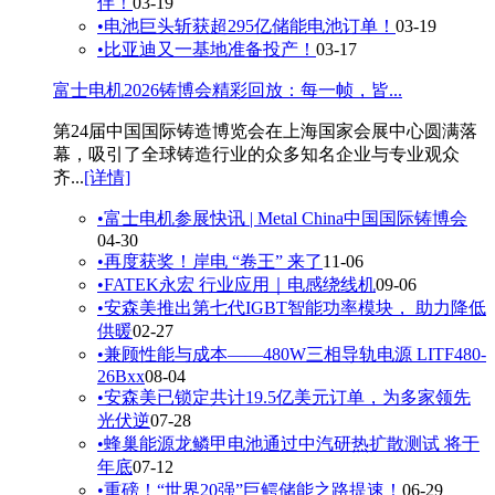
伴！
03-19
•
电池巨头斩获超295亿储能电池订单！
03-19
•
比亚迪又一基地准备投产！
03-17
富士电机2026铸博会精彩回放：每一帧，皆...
第24届中国国际铸造博览会在上海国家会展中心圆满落
幕，吸引了全球铸造行业的众多知名企业与专业观众
齐...
[详情]
•
富士电机参展快讯 | Metal China中国国际铸博会
04-30
•
再度获奖！岸电 “卷王” 来了
11-06
•
FATEK永宏 行业应用｜电感绕线机
09-06
•
安森美推出第七代IGBT智能功率模块， 助力降低
供暖
02-27
•
兼顾性能与成本——480W三相导轨电源 LITF480-
26Bxx
08-04
•
安森美已锁定共计19.5亿美元订单，为多家领先
光伏逆
07-28
•
蜂巢能源龙鳞甲电池通过中汽研热扩散测试 将于
年底
07-12
•
重磅！“世界20强”巨鳄储能之路提速！
06-29