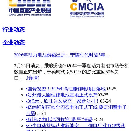
行业动态
企业动态
2026年动力电池份额出炉：宁德时代时隔5年...
3月25日消息，乘联分会2026年一季度动力电池市场份额
数据正式出炉，宁德时代以50.1%的占比重回50%关
口，...
[详情]
•
国资投资！3GWh高性能锂电项目落地
03-25
•
贵州最大圆柱锂电池基地正式投产
03-25
•
3亿元，欣旺达又成立一家新公司！
03-24
•
亿纬锂能两款全固态电池正式下线 覆盖消费电子
与新
03-24
•
废旧动力电池回收迎“最严”法规
03-23
•
小牛电动持续认准新能安——锂电行业TOP级伙