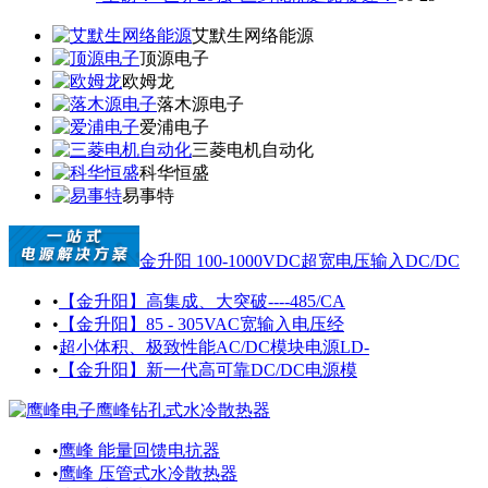
艾默生网络能源
顶源电子
欧姆龙
落木源电子
爱浦电子
三菱电机自动化
科华恒盛
易事特
金升阳 100-1000VDC超宽电压输入DC/DC
•
【金升阳】高集成、大突破----485/CA
•
【金升阳】85 - 305VAC宽输入电压经
•
超小体积、极致性能AC/DC模块电源LD-
•
【金升阳】新一代高可靠DC/DC电源模
鹰峰钻孔式水冷散热器
•
鹰峰 能量回馈电抗器
•
鹰峰 压管式水冷散热器