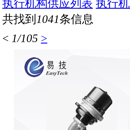
执行机构供应列表
执行机
共找到
1041
条信息
<
1/105
>