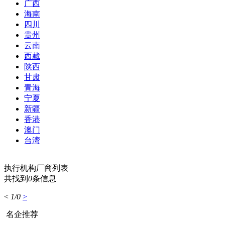
广西
海南
四川
贵州
云南
西藏
陕西
甘肃
青海
宁夏
新疆
香港
澳门
台湾
执行机构厂商列表
共找到
0
条信息
<
1/0
>
名企推荐