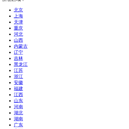
北京
上海
天津
重庆
河北
山西
内蒙古
辽宁
吉林
黑龙江
江苏
浙江
安徽
福建
江西
山东
河南
湖北
湖南
广东