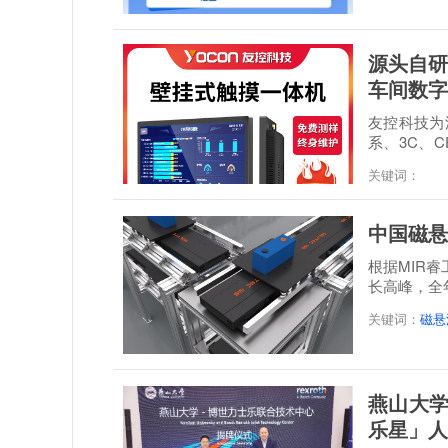
源头自研
车间数字
友控科技为深
系、3C、C
经 48 小时满.
关键词：
中国磁悬
根据MIR
长高峰，全年
达到21.3...
关键词：
磁悬
燕山大学
乐星」人