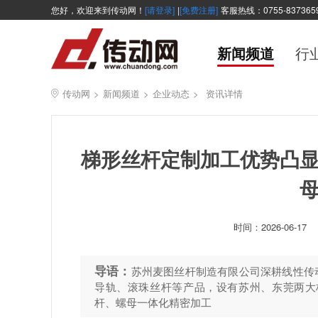
您好，欢迎来到传动网！
[请登录]
|
[免费注册]
客服热线：0755-837365
新闻频道
行
传动网
>
新闻频道
>
企业动态
>
资讯详情
梯形丝杆定制加工优势凸
时间：
2026-06-17
导语：
苏州麦图丝杆制造有限公司深耕线性传动
导轨、滚珠丝杆等产品，设有苏州、东莞两大
杆、螺母一体化精密加工