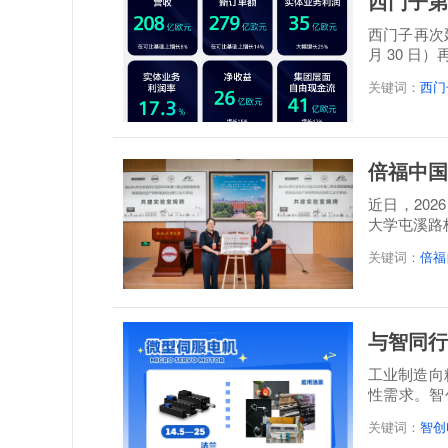
西门子第
西门子再次延
月 30 日
关键词：
西门
倍福中国
近日，20
大学屯溪路
称: 倍福...
关键词：
倍福
与智同行
工业制造向
性需求。智
感”...
关键词：
智创