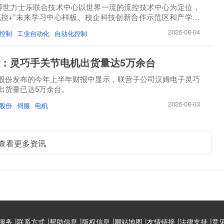
博世力士乐联合技术中心以世界一流的流控技术中心为定位，
流控+”未来学习中心样板、校企科技创新合作示范区和产学研
2026-08-04
控制
工业自动化
自动化控制
：灵巧手关节电机出货量达5万余台
股份发布的今年上半年财报中显示，联营子公司汉姆电子灵巧
出货量已达5万余台。
2026-08-03
股份
伺服
电机
查看更多资讯
|
|
|
|
|
|
|
服务
联系方式
帮助信息
版权信息
网站地图
友情链接
法律支持
意