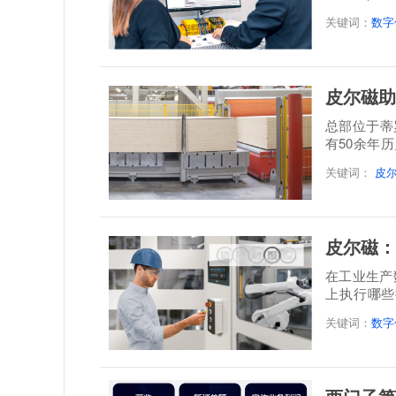
案，呈...
关键词：
数字
皮尔磁助
总部位于蒂罗尔地
有50余年
层实木板制
关键词：
皮
皮尔磁：
在工业生产
上执行哪些
题。设备...
关键词：
数字