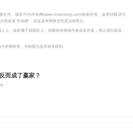
，版权均为传动网(www.chuandong.com)独家所有。如需转载请与
用时须注明来源“传动网”，违反者本网将追究其法律责任。
稿人士，版权属于原版权人。转载请保留稿件来源及作者，禁止擅自篡改，
内与本网联系，否则视为放弃相关权利。
的反而成了赢家？
？