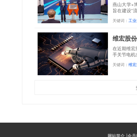
燕山大学×
旨在建设“
培一体...
关键词：
工业
维宏股份
在近期维宏
手关节电机
关键词：
维宏
|
网站简介
会员