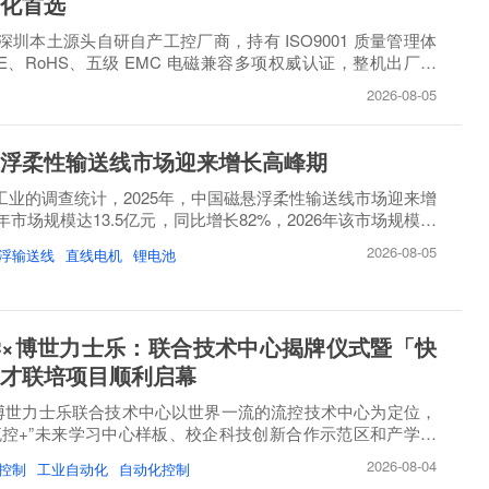
化首选
圳本土源头自研自产工控厂商，持有 ISO9001 质量管理体
E、RoHS、五级 EMC 电磁兼容多项权威认证，整机出厂必
..
2026-08-05
浮柔性输送线市场迎来增长高峰期
睿工业的调查统计，2025年，中国磁悬浮柔性输送线市场迎来增
市场规模达13.5亿元，同比增长82%，2026年该市场规模将
2026-08-05
浮输送线
直线电机
锂电池
×博世力士乐：联合技术中心揭牌仪式暨「快
才联培项目顺利启幕
博世力士乐联合技术中心以世界一流的流控技术中心为定位，
流控+”未来学习中心样板、校企科技创新合作示范区和产学研
2026-08-04
控制
工业自动化
自动化控制