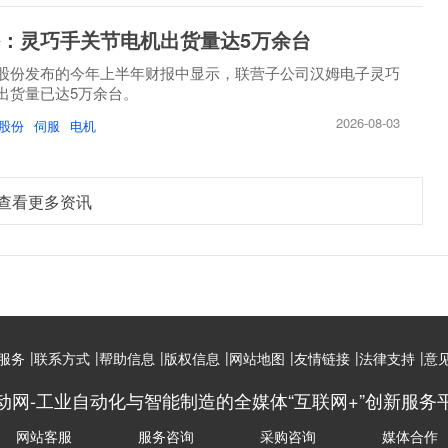
：灵巧手关节电机出货量达5万余台
股份发布的今年上半年财报中显示，联营子公司汉姆电子灵巧
出货量已达5万余台。
2026-08-03
股份
伺服
电机
查看更多资讯
|
|
|
|
|
|
|
服务
联系方式
帮助信息
版权信息
网站地图
友情链接
法律支持
意
动网-工业自动化与智能制造的全媒体“互联网+”创新服务
网站客服
服务咨询
采购咨询
媒体合作