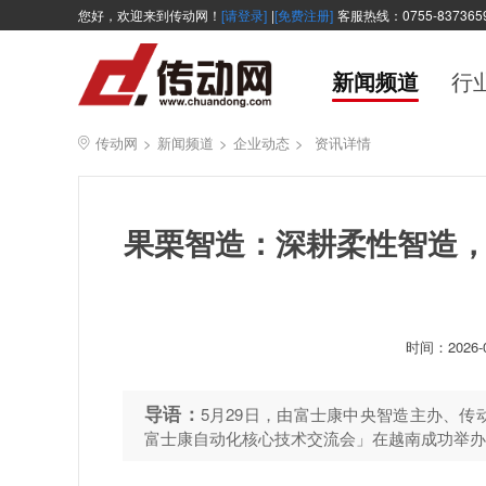
您好，欢迎来到传动网！
[请登录]
|
[免费注册]
客服热线：0755-837365
新闻频道
行
传动网
>
新闻频道
>
企业动态
>
资讯详情
果栗智造：深耕柔性智造
时间：
2026-
导语：
5月29日，由富士康中央智造主办、
富士康自动化核心技术交流会」在越南成功举办