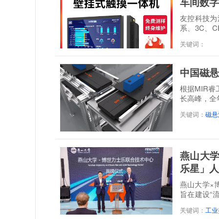
车间数字
友控科技为深
系、3C、C
经 48 小时满.
关键词：
中国磁悬
根据MIR
长高峰，全年
达到21.3...
关键词：
磁悬
燕山大学
乐星」人
燕山大学×
旨在建设“
培一体...
关键词：
工业