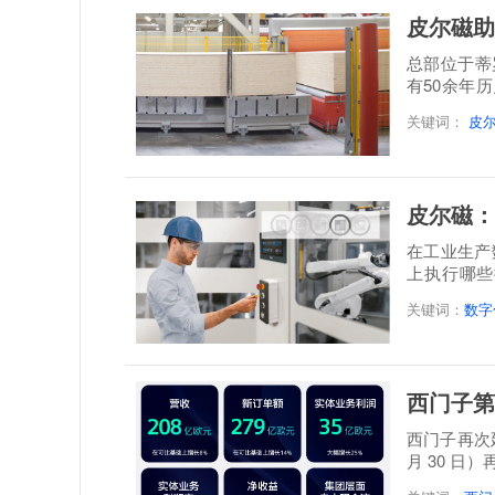
皮尔磁助
总部位于蒂罗尔地
有50余年
层实木板制
关键词：
皮
皮尔磁：
在工业生产
上执行哪些
题。设备...
关键词：
数字
西门子第
西门子再次延
月 30 日