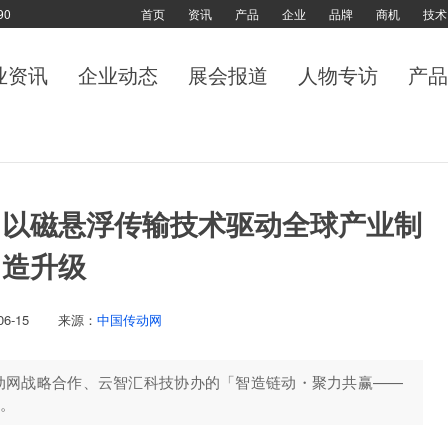
90
首页
资讯
产品
企业
品牌
商机
技术
业资讯
企业动态
展会报道
人物专访
产品
，以磁悬浮传输技术驱动全球产业制
造升级
06-15
来源：
中国传动网
传动网战略合作、云智汇科技协办的「智造链动・聚力共赢——
。