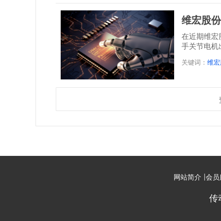
维宏股份
在近期维宏
手关节电机
关键词：
维宏
|
网站简介
会员
传