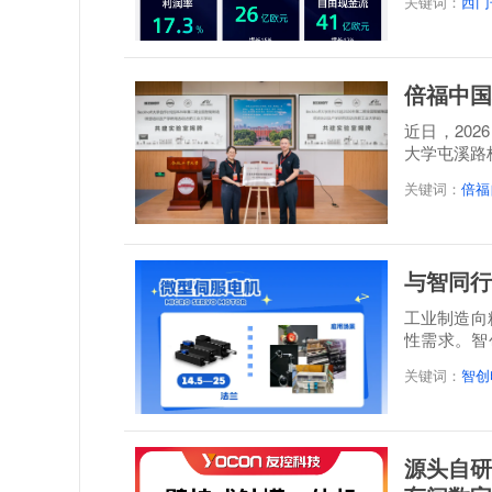
关键词：
西门
倍福中国
近日，20
大学屯溪路
称: 倍福...
关键词：
倍福
与智同行
工业制造向
性需求。智
感”...
关键词：
智创
源头自研