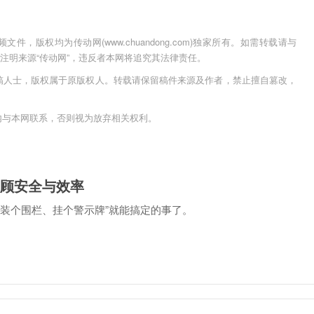
，版权均为传动网(www.chuandong.com)独家所有。如需转载请与
用时须注明来源“传动网”，违反者本网将追究其法律责任。
稿人士，版权属于原版权人。转载请保留稿件来源及作者，禁止擅自篡改，
内与本网联系，否则视为放弃相关权利。
仪兼顾安全与效率
装个围栏、挂个警示牌”就能搞定的事了。