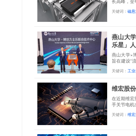
长高峰，全年
达到21.3...
关键词：
磁悬
燕山大学
乐星」人
燕山大学×
旨在建设“
培一体...
关键词：
工业
维宏股份
在近期维宏
手关节电机
关键词：
维宏