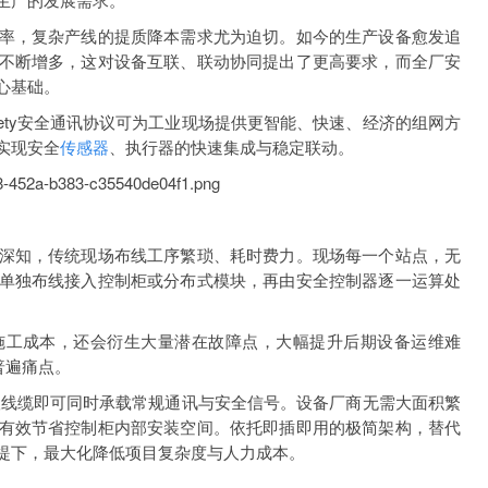
，复杂产线的提质降本需求尤为迫切。如今的生产设备愈发追
不断增多，这对设备互联、联动协同提出了更高要求，而全厂安
心基础。
afety安全通讯协议可为工业现场提供更智能、快速、经济的组网方
实现安全
传感器
、执行器的快速集成与稳定联动。
知，传统现场布线工序繁琐、耗时费力。现场每一个站点，无
单独布线接入控制柜或分布式模块，再由安全控制器逐一运算处
工成本，还会衍生大量潜在故障点，大幅提升后期设备运维难
普遍痛点。
辑：单根线缆即可同时承载常规通讯与安全信号。设备厂商无需大面积繁
有效节省控制柜内部安装空间。依托即插即用的极简架构，替代
提下，最大化降低项目复杂度与人力成本。