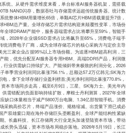
储系统。从硬件需求维度来看，单台标准AI服务器机架，需搭载
、超100TB NAND闪存，数据吞吐与存储需求远超传统服务器。统计数
I系统整体HBM用量增长65倍，单颗AI芯片HBM搭载量提升7倍，
年全球HBM总产量。全球存储芯片需求结构迎来颠覆性变革，市场份
8年全球DRAM产能中，服务器端需求占比将攀升至59%，智能手
领域，2028年企业级SSD需求占比将飙升至65%，消费电子端手
取代传统消费电子厂商，成为全球存储芯片的核心采购方与定价主导
美光三家企业占据95%以上市场份额。为追逐HBM超高利润，三
圆产能，优先分配至AI服务器专用HBM、高端DDR5产品，利润微
，行业供需缺口持续扩大。产能倾斜带来极致的利润分化，2026
季营业利润同比暴涨756.1%，总额达57.2万亿韩元;SK海力
电，拿下全球存储行业盈利榜首;美光净利润同比暴涨770.8%，
。资本市场同步走高，截至6月9日，三星、SK海力士、美光年内
。供需错配的负面影响持续扩散，摩根士丹利测算，2027年全球
应缺口体量相当于减产5800万台电脑、1.34亿部智能手机。消费
场采购高价芯片，终端产品涨价、规格缩减、出货量下滑已成必
：国产双雄窗口期在海外存储巨头垄断盈利、全球产能结构性紧缺
期。长鑫科技、长江存储两大行业龙头加速登陆资本市场，带动
长势头迅猛，资本市场布局稳步落地。2026年5月19日，长江