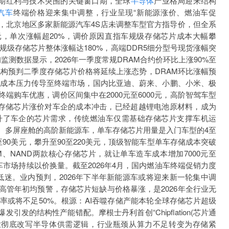
周期红利与技术突围的关键窗口期，全球
半导体
产业格局迎来结构
汽车
终端价格迎来集中调整，行业呈现“新能源涨价、燃油车促
以来，北京地区多家新能源汽车4S店未调整车型官方指导价，但全系
00元，单次涨幅超20%，调价原因直指车规级存储芯片成本大幅攀
车规级存储芯片整体涨幅达180%，高端DDR5细分型号现货涨幅突
邦咨询监测数据显示，2026年一季度常规DRAM合约价环比上涨90%至
0%，机构预判二季度存储芯片价格将延续上涨态势，DRAM环比涨幅预
至75%。成本压力传导至终端市场，国内比亚迪、蔚来、小鹏、小米、极
端购车优惠，调价区间集中在2000元至6000元，高阶智驾车型
6年存储芯片涨价对车企的成本冲击，已经超越锂电池原材料，成为
升了车企的芯片需求，传统燃油车仅需基础存储芯片支撑车机运
、多屏座舱的高阶新能源车，单车存储芯片用量是入门车型的4至
90美元，攀升至90至220美元，顶级智能车型单车存储成本突破
AM、NAND两款核心存储芯片，就让单车造车成本增加7000元至
车市场持续以价换量。截至2026年4月，国内燃油车终端促销力度
低迷。业内预判，2026年下半年新能源车或将迎来新一轮集中调
高管年初均预警，存储芯片短缺与价格暴涨，是2026年全行业无
率或将不足50%。根源：AI吞噬存储产能本轮全球存储芯片超级
发的结构性产能错配。摩根士丹利首创“Chipflation(芯片通
产业彻底改写半导体供需逻辑，行业瓶颈从算力不足转变为存储紧