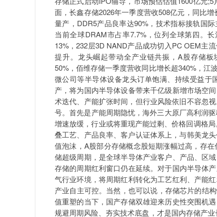
存储正式启动IPO辅导，市场预估估值1600亿元;
面，长鑫存储2026年一季度营收508亿元，同比增长
量产，DDR5产品良率达90%，技术指标接轨国际
当前全球DRAM市占率7.7%，位列全球第四。
13%，232层3D NAND产品成功切入PC O
提升。龙头崛起带动全产业链共振，A股存储板
50%，佰维存储一季度营收同比增长超340%，
微公司等半导体设备龙头订单饱满、持续受益于
产，将为国内半导体设备带来千亿级新增市场空间
术迭代、产能扩张时间，但行业风险依旧不容忽视
号。首先是产能周期隐忧，海外三大原厂高利润驱动扩
增速放缓，行业或将重现产能过剩、价格回调格局
叠工艺、产品良率、客户认证体系上，与韩美龙头
值泡沫，A股部分存储概念股短期涨幅过高，存在
储超级周期，是全球半导体产业客户、产品、区域
存储的周期红利窗口仍在延续。对于国内半导体产
气行业环境，将周期红利转化为工艺红利、产能红
产业自主可控。当然，也可以说，存储芯片的结构
值重塑的当下，国产存储双雄迎来历史性突围机遇
规避周期风险、夯实技术底盘，才是国内存储产业长