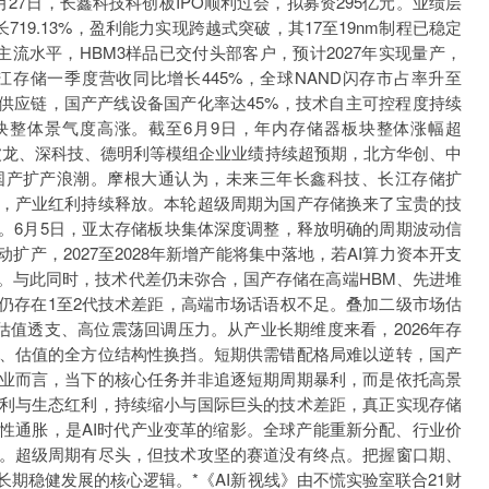
5月27日，长鑫科技科创板IPO顺利过会，拟募资295亿元。业绩层
719.13%，盈利能力实现跨越式突破，其17至19nm制程已稳定
主流水平，HBM3样品已交付头部客户，预计2027年实现量产，
长江存储一季度营收同比增长445%，全球NAND闪存市占率升至
EM主流供应链，国产产线设备国产化率达45%，技术自主可控程度持续
块整体景气度高涨。截至6月9日，年内存储器板块整体涨幅超
江波龙、深科技、德明利等模组企业业绩持续超预期，北方华创、中
国产扩产浪潮。摩根大通认为，未来三年长鑫科技、长江存储扩
，产业红利持续释放。本轮超级周期为国产存储换来了宝贵的技
。6月5日，亚太存储板块集体深度调整，释放明确的周期波动信
产，2027至2028年新增产能将集中落地，若AI算力资本开支
。与此同时，技术代差仍未弥合，国产存储在高端HBM、先进堆
仍存在1至2代技术差距，高端市场话语权不足。叠加二级市场估
估值透支、高位震荡回调压力。从产业长期维度来看，2026年存
、估值的全方位结构性换挡。短期供需错配格局难以逆转，国产
业而言，当下的核心任务并非追逐短期周期暴利，而是依托高景
利与生态红利，持续缩小与国际巨头的技术差距，真正实现存储
性通胀，是AI时代产业变革的缩影。全球产能重新分配、行业价
。超级周期有尽头，但技术攻坚的赛道没有终点。把握窗口期、
期稳健发展的核心逻辑。*《AI新视线》由不慌实验室联合21财