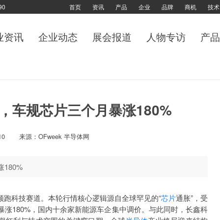
90
首页
资讯
产品
企业
品牌
商机
技术
业资讯
企业动态
展会报道
人物专访
产品
ion”，车规芯片三个月暴涨180%
10
来源：OFweek 半导体网
涨180%
领跑科技赛道。本轮行情核心逻辑源自全球罕见的“
芯片
通胀”，受
暴涨180%，国内十余家新能源车企集中调价。与此同时，长鑫科