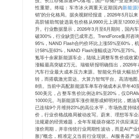
技、长江存储加速IPO落地，国产存储产业迎来
性重塑。终端：车市冰火两重天近期国内
新能源
销”的分化格局。据央视财经报道，2026年5月
高阶辅助驾驶选装包价格从9900元上调至120
升。行业数据显示，2026年3月至6月期间，国内
破300%，行业缺货已成常态。TrendForce集
95%，NAND Flash合约价环比上涨55%至6
计58%至63%，NAND Flash涨幅或达70%
氪等十余家新能源车企，陆续上调整车售价或收紧终
涨幅最高突破2万元。瑞银研报明确指出，202
汽车行业最大成本压力来源。智能化升级大幅抬
转，而搭载激光雷达、大算力智驾平台、高清地图
8倍。当前中高配新能源车单车存储成本从早年40至
500美元，占整车售价比例达8%至20%，仅DR
10000元。与新能源车涨价潮形成鲜明对比，燃油
已连续9个月维持23%的高位水平，市场热度持续
价，行业价格战格局被动改写。蔚来、理想等车企
法规避的经营难题，全年车规级存储芯片供应满足
涨价周期，并非传统行业周期性波动，而是AI产业爆发引
胀)”概念，精准定义当前行业现状。AI服务器