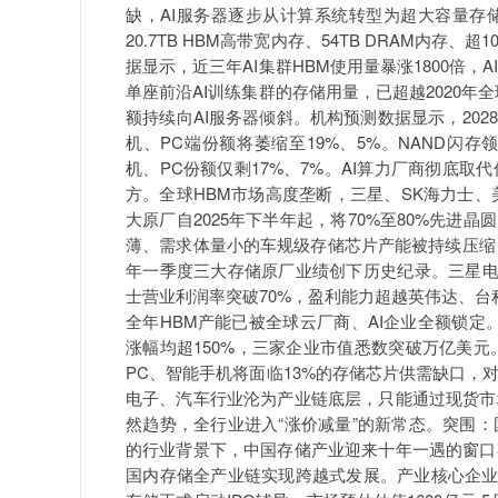
缺，AI服务器逐步从计算系统转型为超大容量存
20.7TB HBM高带宽内存、54TB DRAM内存
据显示，近三年AI集群HBM使用量暴涨1800倍，A
单座前沿AI训练集群的存储用量，已超越2020
额持续向AI服务器倾斜。机构预测数据显示，202
机、PC端份额将萎缩至19%、5%。NAND闪存
机、PC份额仅剩17%、7%。AI算力厂商彻底
方。全球HBM市场高度垄断，三星、SK海力士、
大原厂自2025年下半年起，将70%至80%先进晶
薄、需求体量小的车规级存储芯片产能被持续压缩
年一季度三大存储原厂业绩创下历史纪录。三星电子单
士营业利润率突破70%，盈利能力超越英伟达、台积
全年HBM产能已被全球云厂商、AI企业全额锁定
涨幅均超150%，三家企业市值悉数突破万亿美元
PC、智能手机将面临13%的存储芯片供需缺口，对
电子、汽车行业沦为产业链底层，只能通过现货市
然趋势，全行业进入“涨价减量”的新常态。突围
的行业背景下，中国存储产业迎来十年一遇的窗口
国内存储全产业链实现跨越式发展。产业核心企业成