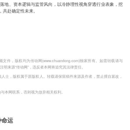
商业落地、资本逻辑与监管风向，以冷静理性视角穿透行业表象，挖
，共赴确定性未来。
，版权均为传动网(www.chuandong.com)独家所有。如需转载请与
用时须注明来源“传动网”，违反者本网将追究其法律责任。
稿人士，版权属于原版权人。转载请保留稿件来源及作者，禁止擅自篡改，
内与本网联系，否则视为放弃相关权利。
种命运