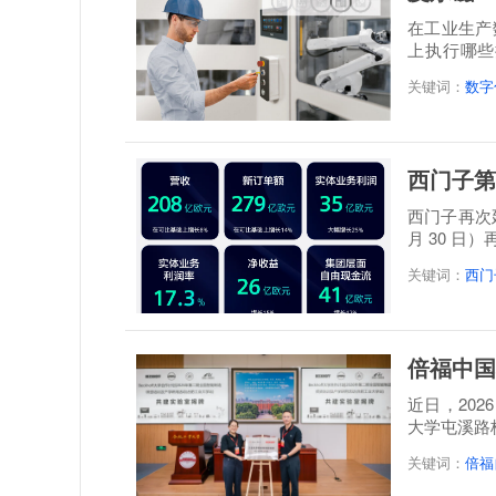
在工业生产
上执行哪些
题。设备...
关键词：
数字
西门子第
西门子再次延
月 30 日
关键词：
西门
倍福中国
近日，20
大学屯溪路
称: 倍福...
关键词：
倍福