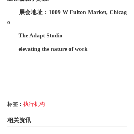
展会地址：1009 W Fulton Market, Chicag
o
The Adapt Studio
elevating the nature of work
标签：
执行机构
相关资讯