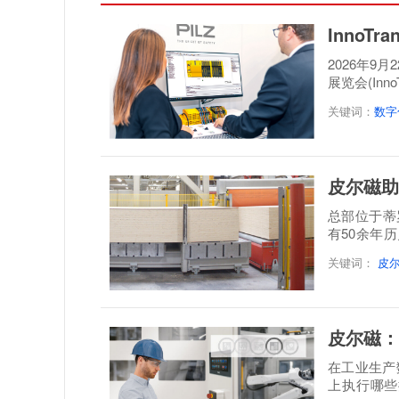
InnoT
2026年9
展览会(Inn
案，呈...
关键词：
数字
皮尔磁助
总部位于蒂罗尔地
有50余年
层实木板制
关键词：
皮
皮尔磁：
在工业生产
上执行哪些