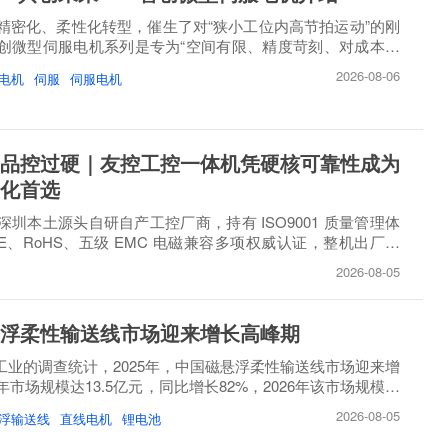
精密化、柔性化转型，催生了对“狭小工位内高节拍运动”的刚
创微型伺服电机系列是专为“空间有限、精度苛刻、对成本敏
2026-08-06
电机
伺服
伺服电机
品控过硬｜友控工控一体机凭硬核可靠性成为
化首选
圳本土源头自研自产工控厂商，持有 ISO9001 质量管理体
E、RoHS、五级 EMC 电磁兼容多项权威认证，整机出厂必
..
2026-08-05
浮柔性输送线市场迎来增长高峰期
睿工业的调查统计，2025年，中国磁悬浮柔性输送线市场迎来增
市场规模达13.5亿元，同比增长82%，2026年该市场规模将
2026-08-05
浮输送线
直线电机
锂电池