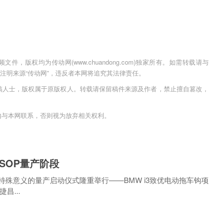
，版权均为传动网(www.chuandong.com)独家所有。如需转载请与
用时须注明来源“传动网”，违反者本网将追究其法律责任。
稿人士，版权属于原版权人。转载请保留稿件来源及作者，禁止擅自篡改，
内与本网联系，否则视为放弃相关权利。
SOP量产阶段
特殊意义的量产启动仪式隆重举行——BMW i3致优电动拖车钩项
昌...