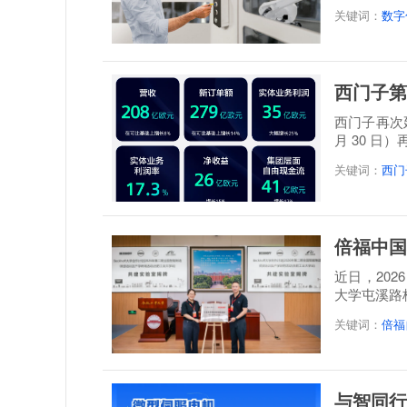
题。设备...
关键词：
数字
西门子第
西门子再次延
月 30 日
关键词：
西门
倍福中国
近日，20
大学屯溪路
称: 倍福...
关键词：
倍福
与智同行