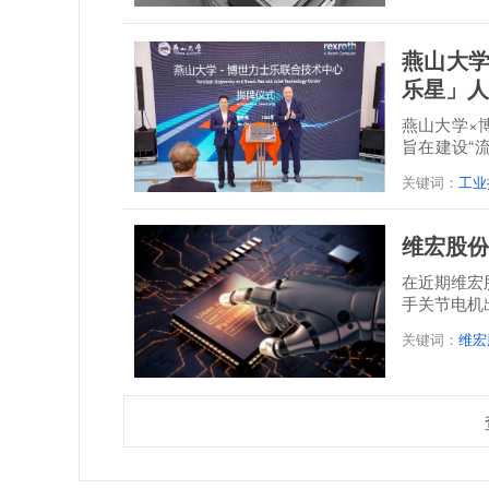
燕山大学
乐星」人
燕山大学×
旨在建设“
培一体...
关键词：
工业
维宏股份
在近期维宏
手关节电机
关键词：
维宏