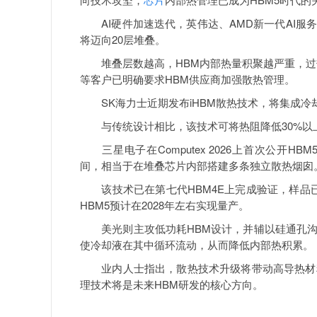
AI硬件加速迭代，英伟达、AMD新一代AI服务器G
将迈向20层堆叠。
堆叠层数越高，HBM内部热量积聚越严重，过热
等客户已明确要求HBM供应商加强散热管理。
SK海力士近期发布iHBM散热技术，将集成冷
与传统设计相比，该技术可将热阻降低30%以上。
三星电子在Computex 2026上首次公开H
间，相当于在堆叠芯片内部搭建多条独立散热烟囱
该技术已在第七代HBM4E上完成验证，样品已
HBM5预计在2028年左右实现量产。
美光则主攻低功耗HBM设计，并辅以硅通孔沟槽
使冷却液在其中循环流动，从而降低内部热积累。
业内人士指出，散热技术升级将带动高导热材
理技术将是未来HBM研发的核心方向。