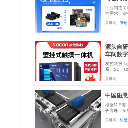
工业制造向
性需求。智
感”...
关键词：
智创
源头自研
车间数字
友控科技为深
系、3C、C
经 48 小时满.
关键词：
中国磁悬
根据MIR
长高峰，全年
达到21.3...
关键词：
磁悬