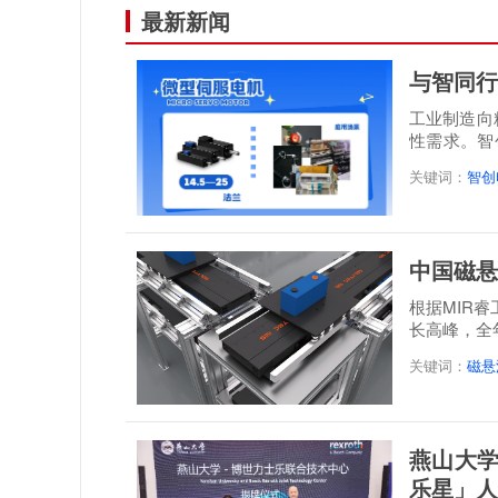
最新新闻
与智同行
工业制造向
性需求。智
感”...
关键词：
智创
中国磁悬
根据MIR
长高峰，全年
达到21.3...
关键词：
磁悬
燕山大学
乐星」人