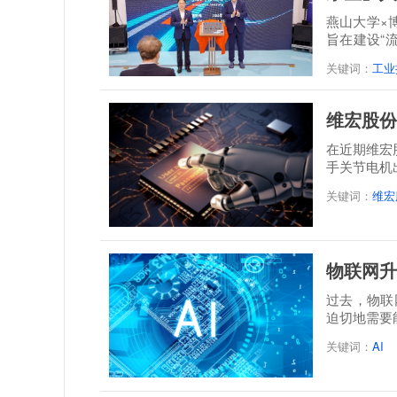
燕山大学×
旨在建设“
培一体...
关键词：
工业
维宏股份
在近期维宏
手关节电机
关键词：
维宏
物联网升
过去，物联
迫切地需要
关键词：
AI