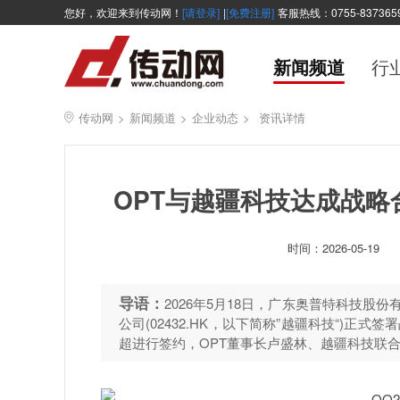
您好，欢迎来到传动网！
[请登录]
|
[免费注册]
客服热线：0755-837365
新闻频道
行
传动网
>
新闻频道
>
企业动态
>
资讯详情
OPT与越疆科技达成战
时间：
2026-05-19
导语：
2026年5月18日，广东奥普特科技股份有
公司(02432.HK，以下简称”越疆科技“)正式
超进行签约，OPT董事长卢盛林、越疆科技联