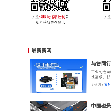
关注
伺服与运动控制
公
关注
众号获取更多资讯
最新新闻
与智同行
工业制造向
性需求。智
感”...
关键词：
智创
中国磁悬