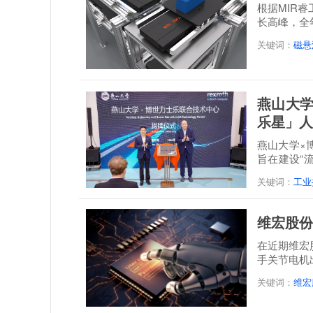
根据MIR
长高峰，全年
达到21.3...
关键词：
磁悬
燕山大学
乐星」人
燕山大学×
旨在建设“
培一体...
关键词：
工业
维宏股份
在近期维宏
手关节电机
关键词：
维宏