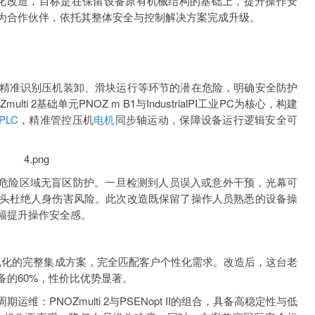
备的现代化改造，目标是在保留设备原有机械结构的基础上，提升操作安
为合作伙伴，依托其整体安全与控制解决方案完成升级。
精准识别压机装卸、滑块运行等环节的潜在危险，明确安全防护
 2基础单元PNOZ m B1与IndustrialPI工业PC为核心，构建
PLC
，精准管控压机
电机
同步轴运动，保障设备运行逻辑安全可
，实现危险区域无盲区防护。一旦检测到人员误入或意外干预，光幕可
头杜绝人身伤害风险。此次改造既保留了操作人员熟悉的设备操
幅提升操作安全感。
制与可视化的完整集成方案，完全匹配客户个性化需求。改造后，这台老
的60%，性价比优势显著。
：PNOZmulti 2与PSENopt II的组合，具备高稳定性与低