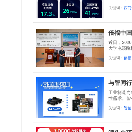
关键词：
西门
倍福中国
近日，20
大学屯溪路
称: 倍福...
关键词：
倍福
与智同行
工业制造向
性需求。智
感”...
关键词：
智创