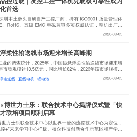
品控过硬｜友控工控一体机凭硬核可靠性成为
化首选
圳本土源头自研自产工控厂商，持有 ISO9001 质量管理体
E、RoHS、五级 EMC 电磁兼容多项权威认证，整机出厂必
..
2026-08-05
浮柔性输送线市场迎来增长高峰期
睿工业的调查统计，2025年，中国磁悬浮柔性输送线市场迎来增
市场规模达13.5亿元，同比增长82%，2026年该市场规模将
2026-08-05
浮输送线
直线电机
锂电池
×博世力士乐：联合技术中心揭牌仪式暨「快
才联培项目顺利启幕
博世力士乐联合技术中心以世界一流的流控技术中心为定位，
流控+”未来学习中心样板、校企科技创新合作示范区和产学研