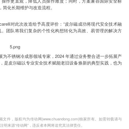
，操作更直观，降低人员操作难度；同时，方案兼容国际安全标
，简化长期维护与改造流程。
经理Guido Mencarelli对此次改造给予高度评价：“皮尔磁成功将现代安全技术融
机。团队将我们复杂的个性化构想转化为高效、易管理的解决方
工企业发展为不锈钢冷成形领域专家，2024 年通过业务整合进一步拓展产
，是皮尔磁以专业安全技术赋能老旧设备焕新的典型实践，也为
，版权均为传动网(www.chuandong.com)独家所有。如需转载请与
用时须注明来源“传动网”，违反者本网将追究其法律责任。