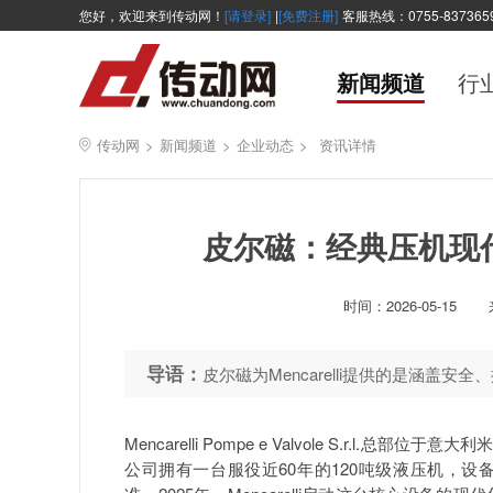
您好，欢迎来到传动网！
[请登录]
|
[免费注册]
客服热线：0755-837365
新闻频道
行
传动网
>
新闻频道
>
企业动态
>
资讯详情
皮尔磁：经典压机现
时间：
2026-05-15
导语：
皮尔磁为Mencarelli提供的是涵盖
Mencarelli Pompe e Valvole S.r
公司拥有一台服役近60年的120吨级液压机，