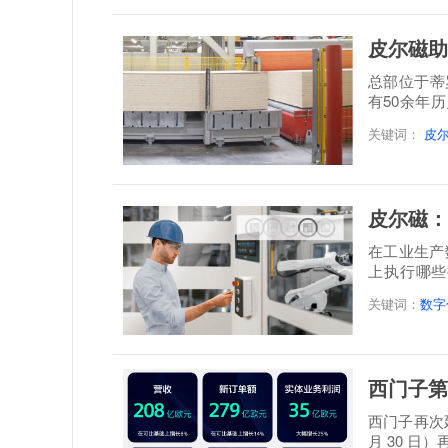
皮尔磁助
总部位于蒂罗尔地
有50余年
层实木板制
关键词：
皮
皮尔磁：
在工业生产
上执行哪些
题。设备...
关键词：
数字
西门子第
西门子再次延
月 30 日