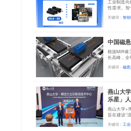
工业制造向
性需求。智
感”...
关键词：
智创
中国磁悬
根据MIR
长高峰，全年
达到21.3...
关键词：
磁悬
燕山大学
乐星」人
燕山大学×
旨在建设“
培一体...
关键词：
工业