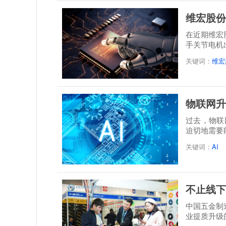
维宏股份
在近期维宏
手关节电机
关键词：
维宏
物联网升
过去，物联
迫切地需要
关键词：
AI
不止线下
中国五金制
业提质升级