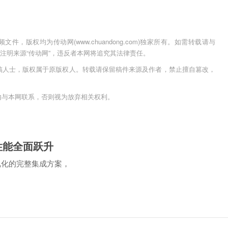
，版权均为传动网(www.chuandong.com)独家所有。如需转载请与
用时须注明来源“传动网”，违反者本网将追究其法律责任。
稿人士，版权属于原版权人。转载请保留稿件来源及作者，禁止擅自篡改，
内与本网联系，否则视为放弃相关权利。
性能全面跃升
可视化的完整集成方案，