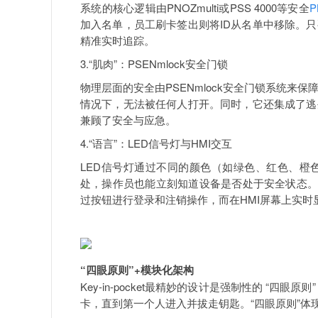
系统的核心逻辑由PNOZmulti或PSS 4000等安全
P
加入名单，员工刷卡签出则将ID从名单中移除。
精准实时追踪。
3.“肌肉”：PSENmlock安全门锁
物理层面的安全由PSENmlock安全门锁系统来
情况下，无法被任何人打开。同时，它还集成了逃
兼顾了安全与应急。
4.“语言”：LED信号灯与HMI交互
LED信号灯通过不同的颜色（如绿色、红色、橙
处，操作员也能立刻知道设备是否处于安全状态。
过按钮进行登录和注销操作，而在HMI屏幕上实时
“四眼原则”+模块化架构
Key-in-pocket最精妙的设计是强制性的 “
卡，直到第一个人进入并拔走钥匙。“四眼原则”体