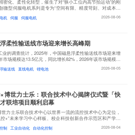
精密化、柔性化转型，催生了对“狭小工位内高节拍运动”的刚
创微型伺服电机系列是专为“空间有限、精度苛刻、对成本敏
2026-08-06
电机
伺服
伺服电机
浮柔性输送线市场迎来增长高峰期
睿工业的调查统计，2025年，中国磁悬浮柔性输送线市场迎来增
市场规模达13.5亿元，同比增长82%，2026年该市场规模将
2026-08-05
浮输送线
直线电机
锂电池
×博世力士乐：联合技术中心揭牌仪式暨「快
才联培项目顺利启幕
博世力士乐联合技术中心以世界一流的流控技术中心为定位，
流控+”未来学习中心样板、校企科技创新合作示范区和产学研
2026-08-04
控制
工业自动化
自动化控制