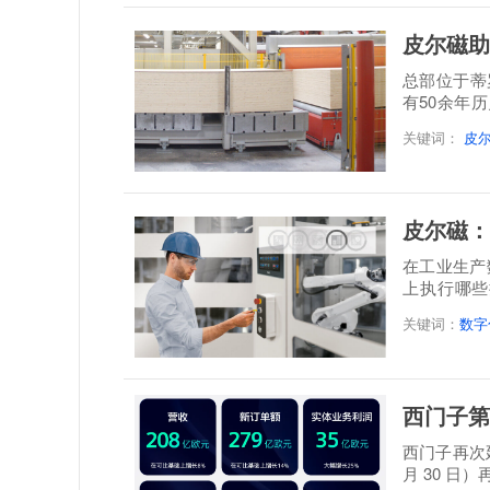
皮尔磁助
总部位于蒂罗尔地
有50余年
层实木板制
关键词：
皮
皮尔磁：
在工业生产
上执行哪些
题。设备...
关键词：
数字
西门子第
西门子再次延
月 30 日