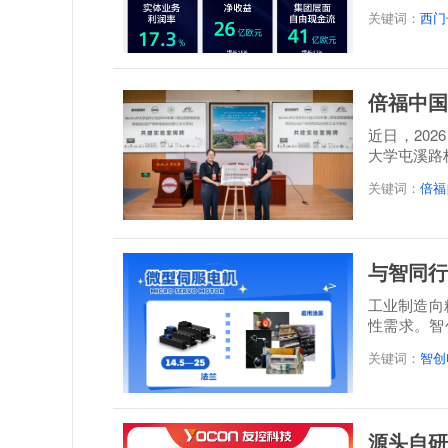
关键词：
西门
倍福中国
近日，20
大学屯溪路
称: 倍福...
关键词：
倍福
与智同行
工业制造向
性需求。智
感”...
关键词：
智创
源头自研