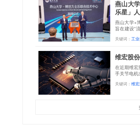
燕山大学
乐星」人
燕山大学×
旨在建设“
培一体...
关键词：
工业
维宏股份
在近期维宏
手关节电机
关键词：
维宏