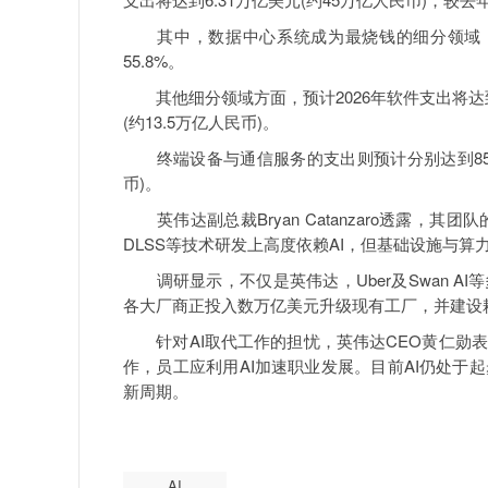
其中，数据中心系统成为最烧钱的细分领域，预计支
55.8%。
其他细分领域方面，预计2026年软件支出将达到1.4
(约13.5万亿人民币)。
终端设备与通信服务的支出则预计分别达到8561.8亿
币)。
英伟达副总裁Bryan Catanzaro透露，其团队
DLSS等技术研发上高度依赖AI，但基础设施与
调研显示，不仅是英伟达，Uber及Swan AI
各大厂商正投入数万亿美元升级现有工厂，并建设
针对AI取代工作的担忧，英伟达CEO黄仁勋表
作，员工应利用AI加速职业发展。目前AI仍处于
新周期。
AI