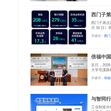
西门子第
西门子再次延
月 30 日
关键词：
西门
倍福中国
近日，20
大学屯溪路
称: 倍福...
关键词：
倍福
与智同行
工业制造向