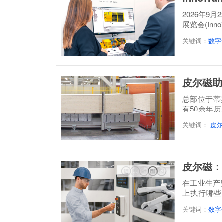
2026年9
展览会(Inn
案，呈...
关键词：
数字
皮尔磁助
总部位于蒂罗尔地
有50余年
层实木板制
关键词：
皮
皮尔磁：
在工业生产
上执行哪些
题。设备...
关键词：
数字