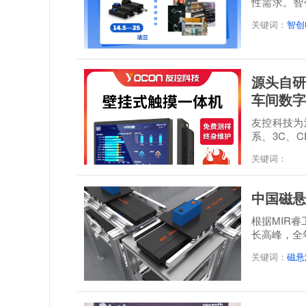
性需求。智
感”...
关键词：
智创
源头自研
车间数字
友控科技为深
系、3C、C
经 48 小时满.
关键词：
中国磁悬
根据MIR
长高峰，全年
达到21.3...
关键词：
磁悬