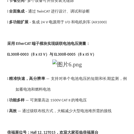
l
节省空间
多个设备可并排安装无缝隙
–
l
全面集成
通过
进行设计、调试和诊断
–
TwinCAT
l
多功能扩展
集成
电源
用于
和电机刹车
–
24 V
I/O
(AX1000)
采用
端子模块实现级联电池电压测量：
EtherCAT
（
）与
（
）
EL3008-0003
8 x ±3 V
EL3008-0005
8 x ±5 V
l
精准快速，高分辨率
支持对单个电池电压的短期和长期监测，例
—
如蓄电池和燃料电池
l
功能多样
可测量高达
的堆电压
—
1500V CAT II
l
高效
通过级联布线方式，大幅减少大型电池堆所需的接线
—
倍福展位号：
，
欢迎大家莅临倍福展台
Hall 12, 12T015