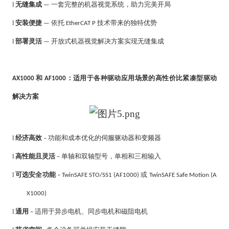
l
无缝集成
一套完整的机器视觉系统，助
力
完美开局
—
l
安装便捷
依托
技术带来的独特优势
—
EtherCAT P
l
部署灵活
开放式机器视觉解决方案实现无缝集成
—
和
：适用于各种驱动应用场景的高性价比紧凑型驱动
AX1000
AF1000
解决方案
l
经济高效
功能和成本优化的
伺服驱动器
和
变频器
–
l
高性能且灵活
单轴和双轴型号，单相和三相输入
–
l
可选安全功能
或
– TwinSAFE STO/SS1 (AF1000)
TwinSAFE Safe Motion (A
X1000)
l
通用
适用于异步电机、同步电机和磁阻电机
–