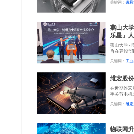
关键词：
磁悬
燕山大学
乐星」人
燕山大学×
旨在建设“
培一体...
关键词：
工业
维宏股份
在近期维宏
手关节电机
关键词：
维宏
物联网升