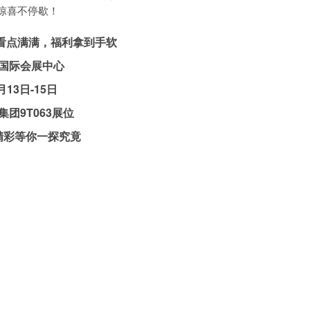
惊喜不停歇！
看点满满，福利拿到手软
中心
5日
3展位
探究竟