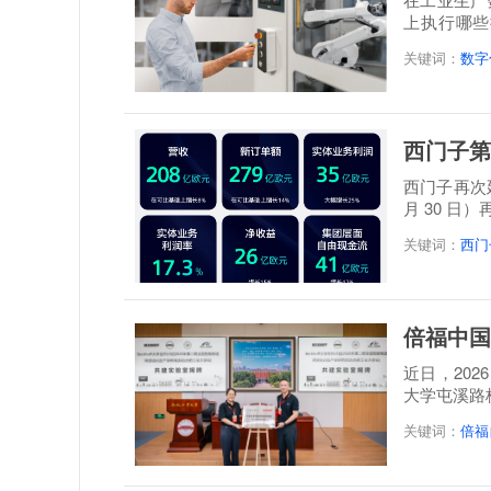
上执行哪些
题。设备...
关键词：
数字
西门子第
西门子再次延
月 30 日
关键词：
西门
倍福中国
近日，20
大学屯溪路
称: 倍福...
关键词：
倍福