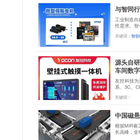
与智同行
工业制造向
性需求。智
感”...
关键词：
智创
源头自研
车间数字
友控科技为深
系、3C、C
经 48 小时满.
关键词：
中国磁悬
根据MIR
长高峰，全年
达到21.3...