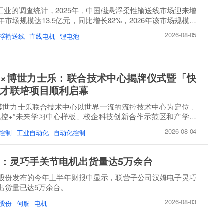
睿工业的调查统计，2025年，中国磁悬浮柔性输送线市场迎来增
市场规模达13.5亿元，同比增长82%，2026年该市场规模将
2026-08-05
浮输送线
直线电机
锂电池
×博世力士乐：联合技术中心揭牌仪式暨「快
才联培项目顺利启幕
博世力士乐联合技术中心以世界一流的流控技术中心为定位，
流控+”未来学习中心样板、校企科技创新合作示范区和产学研
2026-08-04
控制
工业自动化
自动化控制
：灵巧手关节电机出货量达5万余台
股份发布的今年上半年财报中显示，联营子公司汉姆电子灵巧
出货量已达5万余台。
2026-08-03
股份
伺服
电机