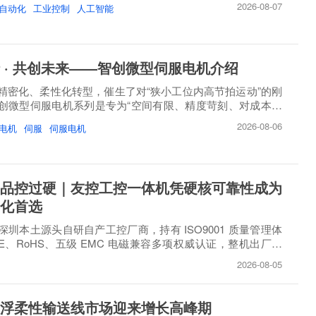
2026-08-07
自动化
工业控制
人工智能
 · 共创未来——智创微型伺服电机介绍
精密化、柔性化转型，催生了对“狭小工位内高节拍运动”的刚
创微型伺服电机系列是专为“空间有限、精度苛刻、对成本敏
2026-08-06
电机
伺服
伺服电机
品控过硬｜友控工控一体机凭硬核可靠性成为
化首选
圳本土源头自研自产工控厂商，持有 ISO9001 质量管理体
E、RoHS、五级 EMC 电磁兼容多项权威认证，整机出厂必
..
2026-08-05
浮柔性输送线市场迎来增长高峰期