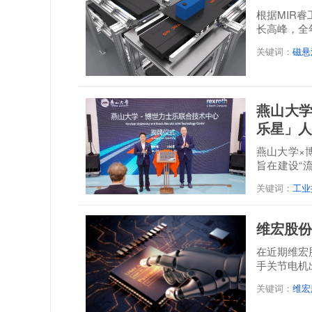
根据MIR
长高峰，全年
达到21.3...
关键词：
磁悬
燕山大学
乐星」人
燕山大学×
旨在建设“
培一体...
关键词：
工业
维宏股份
在近期维宏
手关节电机
关键词：
维宏