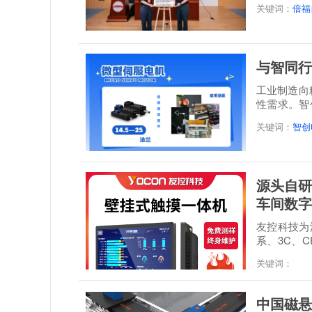
关键词：
倍福
与智同行
工业制造向
性需求。智
感”...
关键词：
智创
源头自研
车间数字
友控科技为深
系、3C、C
经 48 小时满.
关键词：
中国磁悬