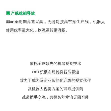
▣ 产线效能释放
66ms全周期高速采集，无缝对接高节拍生产线，机器人
使用效率最大化，物流运转更流畅。
依托
全球
领先的
机器
视觉
技术
OPT
积极
布局
具
身
智能
赛道
致力于
成为
及企业
智能
化
升级的
视觉
伙伴
及
机器人
视觉
方案
的
可靠
提供商
诚邀
携手
交流，共
探
智能物流
无限
可能