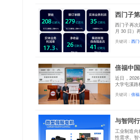
西门子第
西门子再次延
月 30 日
关键词：
西门
倍福中国
近日，20
大学屯溪路
称: 倍福...
关键词：
倍福
与智同行
工业制造向
性需求。智