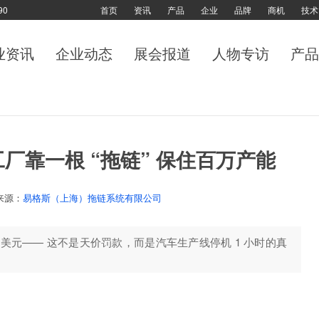
90
首页
资讯
产品
企业
品牌
商机
技术
业资讯
企业动态
展会报道
人物专访
产品
工厂靠一根 “拖链” 保住百万产能
来源：
易格斯（上海）拖链系统有限公司
0 万美元—— 这不是天价罚款，而是汽车生产线停机 1 小时的真