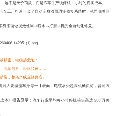
—— 这不是天价罚款，而是汽车生产线停机 1 小时的真实成本。
SEAT 汽车工厂打造一套全自动车身漆面瑕疵修复系统时，就面临着巨
身漆面做视觉检测→喷水→打磨→抛光全自动化修复。
越精密，电缆越危险：
高频弯折、极限拉伸……
裂，整条产线直接瘫痪。
这里：机器人要覆盖车身每一寸表面，电缆承受超高机械负荷，普通方
成本》报告显示：汽车行业平均每小时停机损失高达 230 万美
链。