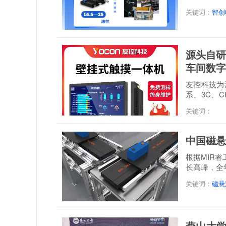
感”...
关键词：
智创
源头自研
车间数字
友控科技为深
系、3C、C
经 48 小时满.
关键词：
中国磁悬
根据MIR
长高峰，全年
达到21.3...
关键词：
磁悬
燕山大学