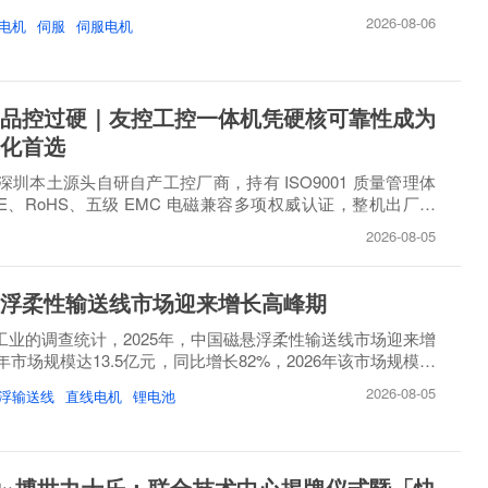
2026-08-06
电机
伺服
伺服电机
品控过硬｜友控工控一体机凭硬核可靠性成为
化首选
圳本土源头自研自产工控厂商，持有 ISO9001 质量管理体
E、RoHS、五级 EMC 电磁兼容多项权威认证，整机出厂必
..
2026-08-05
浮柔性输送线市场迎来增长高峰期
睿工业的调查统计，2025年，中国磁悬浮柔性输送线市场迎来增
市场规模达13.5亿元，同比增长82%，2026年该市场规模将
2026-08-05
浮输送线
直线电机
锂电池
×博世力士乐：联合技术中心揭牌仪式暨「快