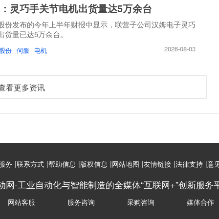
：灵巧手关节电机出货量达5万余台
股份发布的今年上半年财报中显示，联营子公司汉姆电子灵巧
出货量已达5万余台。
2026-08-03
股份
伺服
电机
查看更多资讯
|
|
|
|
|
|
|
服务
联系方式
帮助信息
版权信息
网站地图
友情链接
法律支持
意
动网-工业自动化与智能制造的全媒体“互联网+”创新服务
网站客服
服务咨询
采购咨询
媒体合作