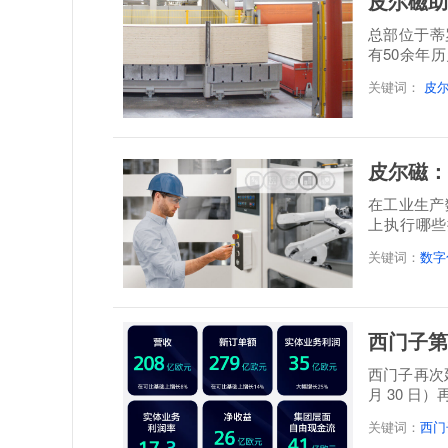
皮尔磁助
总部位于蒂罗尔地
有50余年
层实木板制
关键词：
皮
皮尔磁：
在工业生产
上执行哪些
题。设备...
关键词：
数字
西门子第
西门子再次延
月 30 日
关键词：
西门