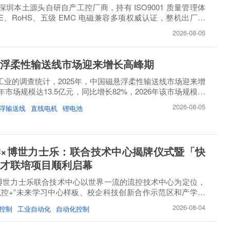
圳本土源头自研自产工控厂商，持有 ISO9001 质量管理体
E、RoHS、五级 EMC 电磁兼容多项权威认证，整机出厂必
..
2026-08-05
浮柔性输送线市场迎来增长高峰期
睿工业的调查统计，2025年，中国磁悬浮柔性输送线市场迎来增
市场规模达13.5亿元，同比增长82%，2026年该市场规模将
2026-08-05
浮输送线
直线电机
锂电池
×博世力士乐：联合技术中心揭牌仪式暨「快
才联培项目顺利启幕
博世力士乐联合技术中心以世界一流的流控技术中心为定位，
流控+”未来学习中心样板、校企科技创新合作示范区和产学研
2026-08-04
控制
工业自动化
自动化控制