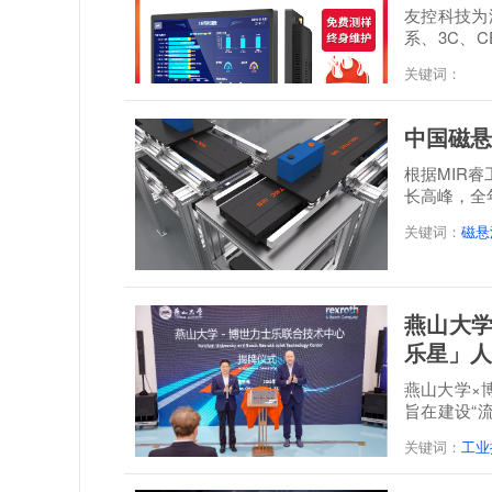
友控科技为深
系、3C、C
经 48 小时满.
关键词：
中国磁悬
根据MIR
长高峰，全年
达到21.3...
关键词：
磁悬
燕山大学
乐星」人
燕山大学×
旨在建设“
培一体...
关键词：
工业