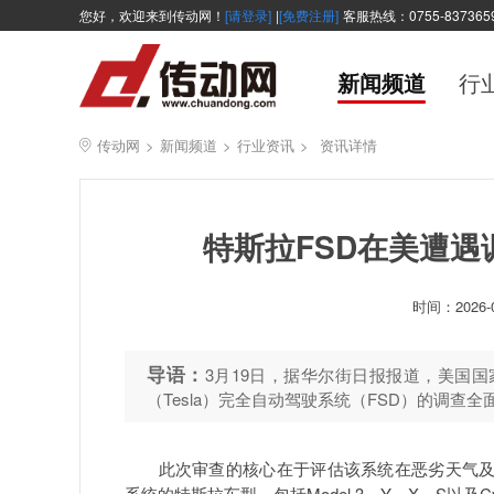
您好，欢迎来到传动网！
[请登录]
|
[免费注册]
客服热线：0755-837365
新闻频道
行
传动网
>
新闻频道
>
行业资讯
>
资讯详情
特斯拉FSD在美遭
时间：
2026-
导语：
3月19日，据华尔街日报报道，美国国
（Tesla）完全自动驾驶系统（FSD）的调查全
此次审查的核心在于评估该系统在恶劣天气及低
系统的特斯拉车型，包括Model 3、Y、X、S以及Cybe