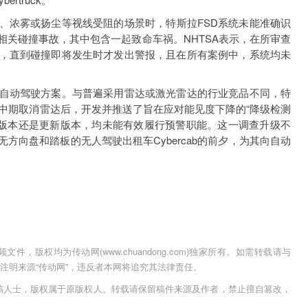
浓雾或扬尘等视线受阻的场景时，特斯拉FSD系统未能准确识
相关碰撞事故，其中包含一起致命车祸。NHTSA表示，在所审查
，直到碰撞即将发生时才发出警报，且在所有案例中，系统均未
动驾驶方案。与普遍采用雷达或激光雷达的行业竞品不同，特
年中期取消雷达后，开发并推送了旨在应对能见度下降的“降级检测
初始版本还是更新版本，均未能有效履行预警职能。这一调查升级不
方向盘和踏板的无人驾驶出租车Cybercab的前夕，为其向自动
，版权均为传动网(www.chuandong.com)独家所有。如需转载请与
用时须注明来源“传动网”，违反者本网将追究其法律责任。
稿人士，版权属于原版权人。转载请保留稿件来源及作者，禁止擅自篡改，