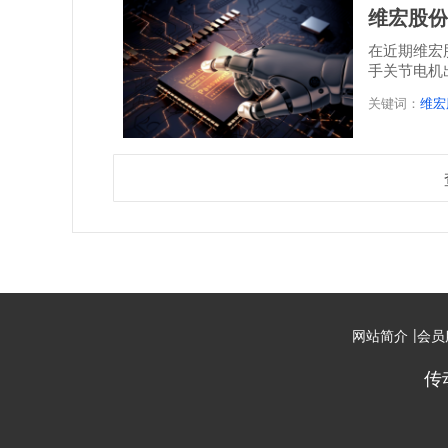
维宏股份
在近期维宏
手关节电机
关键词：
维宏
|
网站简介
会员
传