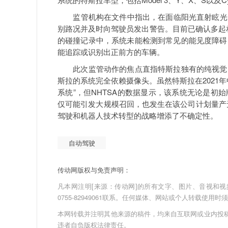
监管机构在文件中指出，在面临阳光直射眩光、
别路况并及时向驾驶员发出警告。目前已确认多起
的碰撞记录中，系统未能检测到常见的能见度障碍
能追踪或识别出正前方的车辆。
此次监管动作的焦点直指特斯拉独有的纯视觉自
斯拉的系统完全依赖摄像头。虽然特斯拉在2021
系统”，但NHTSA的数据显示，该系统无论是
仅可能引发大规模召回，也发生在该公司计划量产无
驾驶和机器人技术转型的战略增添了不确定性。
自动驾驶
传动网版权与免责声明：
凡本网注明[来源：传动网]的所有文字、图片、音视和视频文件
0755-82949061联系。任何媒体、网站或个人转载使
本网转载并注明其他来源的稿件，均来自互联网或业内投
违者自负版权法律责任。