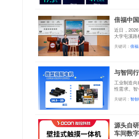
倍福中国
近日，20
大学屯溪路
称: 倍福...
关键词：
倍福
与智同行
工业制造向
性需求。智
感”...
关键词：
智创
源头自研
车间数字