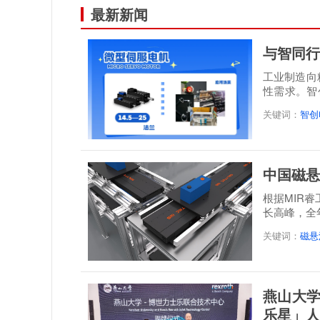
最新新闻
与智同行
工业制造向
性需求。智
感”...
关键词：
智创
中国磁悬
根据MIR
长高峰，全年
达到21.3...
关键词：
磁悬
燕山大学
乐星」人