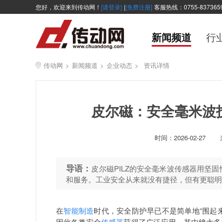
您好，欢迎来到传动网！
[请登录]
|
[免费注册]
客服热线：0755-837365
新闻频道
行
传动网
>
新闻频道
>
企业动态
>
资讯详情
皮尔磁：安全毫米波
时间：
2026-02-27
导语：
皮尔磁PILZ的安全毫米波传感器用坚
和服务。工业安全从来就没有捷径，但有更聪明
在
智能制造
时代，安全防护早已不是简单地“围起
因此各类安全
传感器
获得了广泛应用，其中绝大多