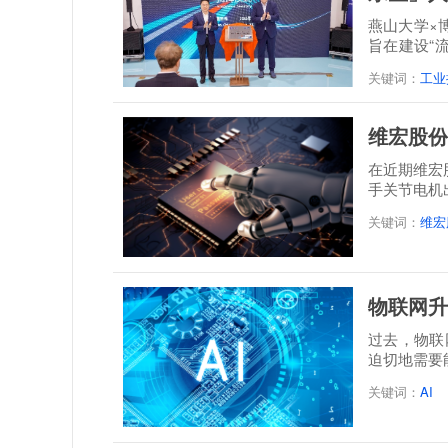
燕山大学×
旨在建设“
培一体...
关键词：
工业
维宏股份
在近期维宏
手关节电机
关键词：
维宏
物联网升
过去，物联
迫切地需要
关键词：
AI