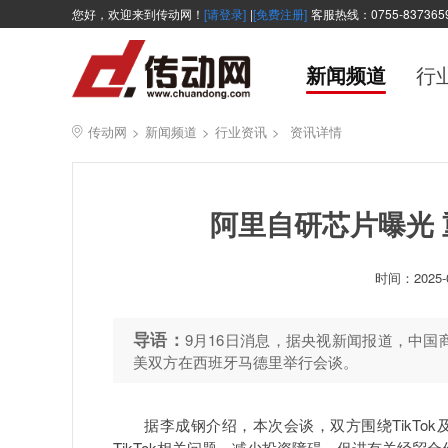
您好，欢迎来到传动网！
[请登录]
|
[免费注册]
客服热线：0755-837365
新闻频道
行
传动网
>
新闻频道
>
行业资讯
>
资讯详情
阿里自研芯片曝光 
时间：
2025-
导语：
9月16日消息，据央视新闻报道，中
美双方在西班牙马德里举行会谈。
据李成钢介绍，本次会谈，双方围绕TikTok
TikTok相关问题，减少投资障碍，促进有关经贸