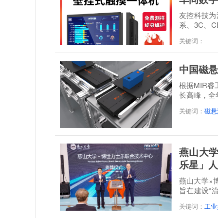
友控科技为深
系、3C、C
经 48 小时满.
关键词：
中国磁悬
根据MIR
长高峰，全年
达到21.3...
关键词：
磁悬
燕山大学
乐星」人
燕山大学×
旨在建设“
培一体...
关键词：
工业