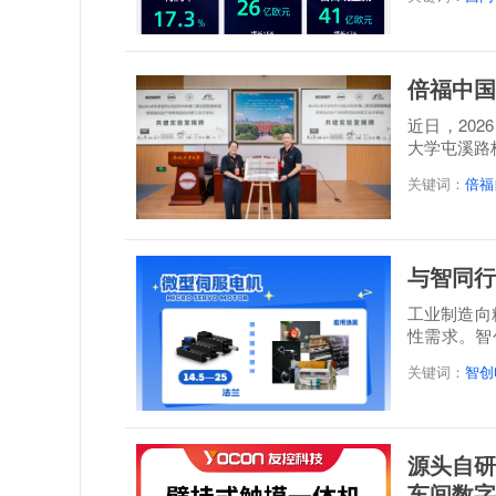
倍福中国
近日，20
大学屯溪路
称: 倍福...
关键词：
倍福
与智同行
工业制造向
性需求。智
感”...
关键词：
智创
源头自研
车间数字