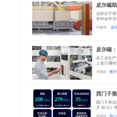
皮尔磁助
总部位于蒂罗尔地
有50余年
层实木板制
关键词：
皮
皮尔磁：
在工业生产
上执行哪些
题。设备...
关键词：
数字
西门子第
西门子再次延
月 30 日
关键词：
西门