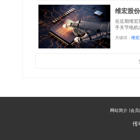
维宏股份
在近期维宏
手关节电机
关键词：
维宏
|
网站简介
会员
传