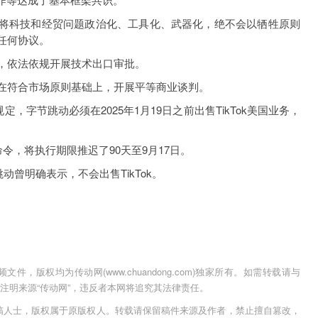
对将科技和经贸问题政治化、工具化、武器化，绝不会以牺牲原则
任何协议。
依法依规开展技术出口审批。
符合市场原则基础上，开展平等商业谈判。
字节跳动必须在2025年1月19日之前出售TikTok美国业务，
，将执行期限推迟了90天至9月17日。
曾明确表示，不会出售TikTok。
，版权均为传动网(www.chuandong.com)独家所有。如需转载请与
用时须注明来源“传动网”，违反者本网将追究其法律责任。
稿人士，版权属于原版权人。转载请保留稿件来源及作者，禁止擅自篡改，