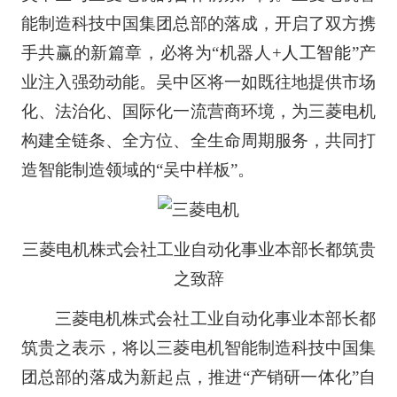
能制造科技中国集团总部的落成，开启了双方携
手共赢的新篇章，必将为“机器人+
人工智能
”产
业注入强劲动能。吴中区将一如既往地提供市场
化、法治化、国际化一流营商环境，为三菱电机
构建全链条、全方位、全生命周期服务，共同打
造智能制造领域的“吴中样板”。
三菱电机株式会社工业自动化事业本部长都筑贵
之致辞
三菱电机株式会社工业自动化事业本部长都
筑贵之表示，将以三菱电机智能制造科技中国集
团总部的落成为新起点，推进“产销研一体化”自