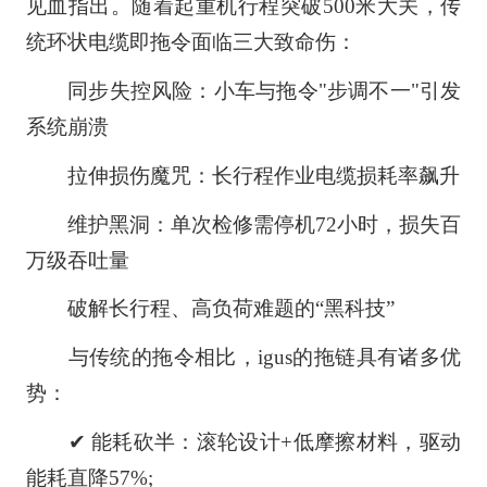
见血指出。随着起重机行程突破500米大关，传
统环状电缆即拖令面临三大致命伤：
同步失控风险：小车与拖令"步调不一"引发
系统崩溃
拉伸损伤魔咒：长行程作业电缆损耗率飙升
维护黑洞：单次检修需停机72小时，损失百
万级吞吐量
破解长行程、高负荷难题的“黑科技”
与传统的拖令相比，igus的拖链具有诸多优
势：
✔ 能耗砍半：滚轮设计+低摩擦材料，驱动
能耗直降57%;