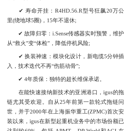
✔ 寿命开挂：R4HD.56.R型号狂飙20万公
里(绕地球5圈)，15年不退休;
✔ 故障归零：i.Sense
传感器
实时预警，维护
从“救火”变“体检”，降低停机风险;
✔ 换装神速：模块化设计，新电缆5分钟插
入，技术迭代不再“伤筋动骨”;
✔ 4年质保：独特的超长维保承诺。
在能快速接纳新技术的亚洲港口，igus的拖
链尤其受欢迎。自从25年前第一款轮式拖链问
世，并于2000年在上海振华重工(ZPMC)首次安
装以来，igus在新型起重机业务中的市场份额已
达到约60%。包括 APMT、DP World和AGL在