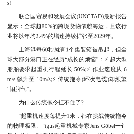
s!
联合国贸易和发展会议(UNCTAD)最新报告
显示：全球超80%的跨境货物依赖海运，且该行
业将以年均2.4%的增速持续扩张至2029年。
上海港每60秒就有1个集装箱被吊起，但全
球大部分港口正在经历“成长的烦恼”：⚡️ 超大型
船舶要求起重机行程延长 50%;⚡️ 作业速度从 6
m/s 飙升至 10m/s;⚡️ 传统拖令(环状电缆)却频繁
"闹脾气"。
为什么传统拖令扛不住了?
"起重机速度每提升1米，都在挑战传统拖令
的物理极限。"igus起重机械专家Jens Göbel一针