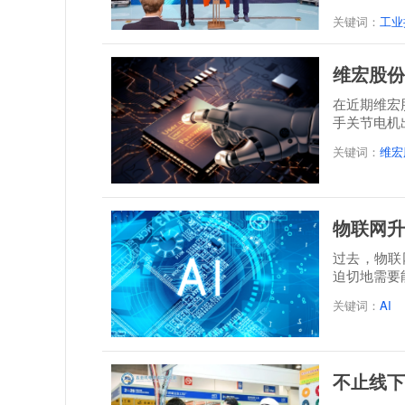
培一体...
关键词：
工业
维宏股份
在近期维宏
手关节电机
关键词：
维宏
物联网升
过去，物联
迫切地需要
关键词：
AI
不止线下