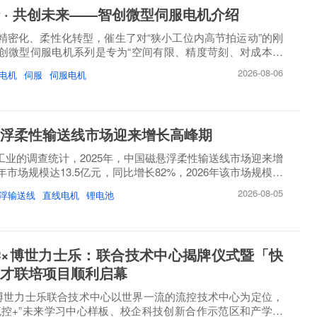
 · 共创未来——智创微型伺服电机介绍
精密化、柔性化转型，催生了对“狭小工位内高节拍运动”的刚
创微型伺服电机系列是专为“空间有限、精度苛刻、对成本敏
2026-08-06
电机
伺服
伺服电机
浮柔性输送线市场迎来增长高峰期
睿工业的调查统计，2025年，中国磁悬浮柔性输送线市场迎来增
市场规模达13.5亿元，同比增长82%，2026年该市场规模将
2026-08-05
浮输送线
直线电机
锂电池
×博世力士乐：联合技术中心揭牌仪式暨「快
才联培项目顺利启幕
博世力士乐联合技术中心以世界一流的流控技术中心为定位，
流控+”未来学习中心样板、校企科技创新合作示范区和产学研