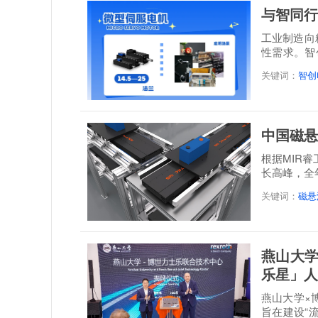
与智同行
工业制造向
性需求。智
感”...
关键词：
智创
中国磁悬
根据MIR
长高峰，全年
达到21.3...
关键词：
磁悬
燕山大学
乐星」人
燕山大学×
旨在建设“