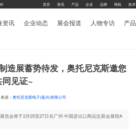
90
首页
资讯
产品
企业
品牌
商机
技术
业资讯
企业动态
展会报道
人物专访
产品
)智能制造展蓄势待发，奥托尼克斯邀您
共同见证~
来源：
奥托尼克斯电子(嘉兴)有限公司
备展览会将于2月25至27日在广州·中国进出口商品交易会展馆A