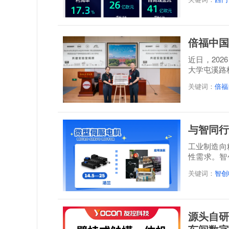
倍福中国
近日，20
大学屯溪路
称: 倍福...
关键词：
倍福
与智同行
工业制造向
性需求。智
感”...
关键词：
智创
源头自研