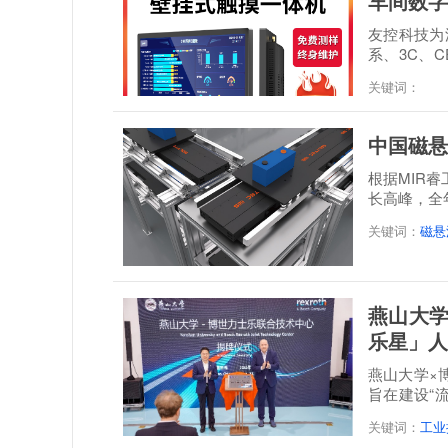
车间数字
友控科技为深
系、3C、C
经 48 小时满.
关键词：
中国磁悬
根据MIR
长高峰，全年
达到21.3...
关键词：
磁悬
燕山大学
乐星」人
燕山大学×
旨在建设“
培一体...
关键词：
工业