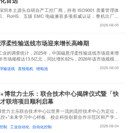
化首选
圳本土源头自研自产工控厂商，持有 ISO9001 质量管理体
E、RoHS、五级 EMC 电磁兼容多项权威认证，整机出厂必
..
2026-08-05
浮柔性输送线市场迎来增长高峰期
睿工业的调查统计，2025年，中国磁悬浮柔性输送线市场迎来增
市场规模达13.5亿元，同比增长82%，2026年该市场规模将
2026-08-05
浮输送线
直线电机
锂电池
×博世力士乐：联合技术中心揭牌仪式暨「快
才联培项目顺利启幕
博世力士乐联合技术中心以世界一流的流控技术中心为定位，
流控+”未来学习中心样板、校企科技创新合作示范区和产学研
2026-08-04
控制
工业自动化
自动化控制