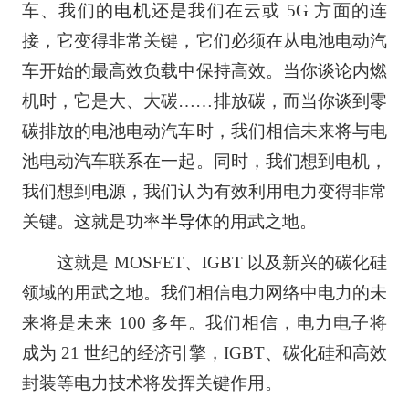
车、我们的
电机
还是我们在云或 5G 方面的连
接，它变得非常关键，它们必须在从电池电动汽
车开始的最高效负载中保持高效。当你谈论内燃
机时，它是大、大碳……排放碳，而当你谈到零
碳排放的电池电动汽车时，我们相信未来将与电
池电动汽车联系在一起。同时，我们想到电机，
我们想到
电源
，我们认为有效利用电力变得非常
关键。这就是功率
半导体
的用武之地。
这就是 MOSFET、IGBT 以及新兴的碳化硅
领域的用武之地。我们相信电力网络中电力的未
来将是未来 100 多年。我们相信，电力电子将
成为 21 世纪的经济引擎，IGBT、碳化硅和高效
封装等电力技术将发挥关键作用。