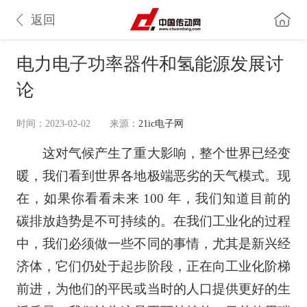
返回
电力电子功率器件和氢能源发展讨
论
时间：2023-02-02
来源：
21ic电子网
这对气候产生了重大影响，整个世界已经变
暖，我们看到世界各地极端恶劣的天气模式。现
在，如果你看看未来 100 年，我们知道目前的
碳排放趋势是不可持续的。在我们工业化的过程
中，我们必须做一些不同的事情，尤其是新兴经
济体，它们仍处于起步阶段，正在向工业化阶梯
前进，为他们的平民或当时的人口提供更好的生