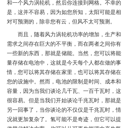
和一个风力涡轮机，然后你连接到网格。不幸的
是，这并不容易，因为如您所知，太阳可能是相
对可预测的，除非您有云，但风不太可预测。
而且，随着风力涡轮机功率的增加，生产和
需求之间存在巨大的不平衡，而在两者之间你有
一些新的东西，那就是储能。当然，您可以将能
量存储在电池中，这就是今天每个人都在做的事
情，您可以将其存储在家里，也可以将其存储在
您的设施中。然而，电池的限制是时间、成本和
容量，因为当我们谈论几千瓦、一百千瓦时，这
很容易。但是当我们开始谈论千兆瓦时，那就是
另一回事了，当你谈论的不仅仅是千兆瓦时，情
况就更加复杂了。氢可能不是奇迹，但它可以提