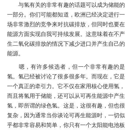
与氢有关的非常有趣的话题可以成为储能的
一部分。你们可能都知道，欧洲已经决定进行一
场非常激烈的竞争来对抗碳排放，但同时也要在
能源方面实现自我可持续发展。这意味着在不产
生二氧化碳排放的情况下减少进口并产生自己的
能源。
嗯，有许多候选者，但一个非常有趣的是
氢。氢已经被讨论了很多很多年。而现在，它是
一个真正的牵引力。它不仅在家用核心使用氢，
而且将氢用于储能，还可以从可再生能源中产生
氢，即所谓的绿色氢。这是，这很有趣，但也很
复杂，因为通常当你谈论可再生能源时，一切似
乎都非常容易和简单，你只有一个太阳能电池板