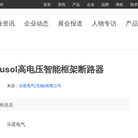
90
首页
资讯
产品
企业
品牌
商机
技术
业资讯
企业动态
展会报道
人物专访
产品
Susol高电压智能框架断路器
来源：
乐星电气(无锡)有限公司
架断路器