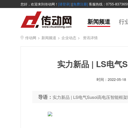
您好，欢迎来到传动网！
[请登录]
|
[免费注册]
客服热线：0755-837365
新闻频道
行
传动网
>
新闻频道
>
企业动态
>
资讯详情
实力新品 | LS电气
时间：
2022-05-18
导语：
实力新品 | LS电气Susol高电压智能框