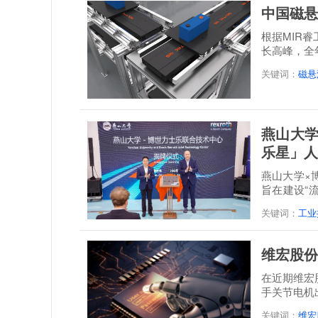
中国磁悬
根据MIR
长高峰，全年
达到21.3...
关键词：
磁悬
燕山大学
乐星」人
燕山大学×
旨在建设“
培一体...
关键词：
工业
维宏股份
在近期维宏
手关节电机
关键词：
维宏