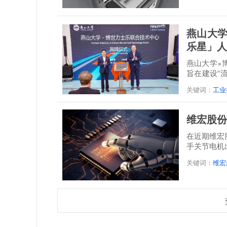
燕山大学
乐星」人
燕山大学×
旨在建设“
培一体...
关键词：
工业
维宏股份
在近期维宏
手关节电机
关键词：
维宏