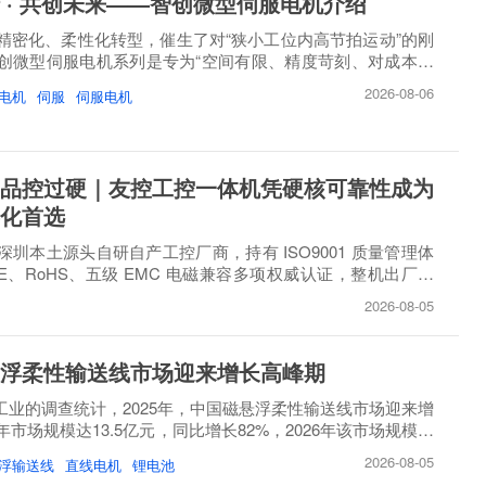
 · 共创未来——智创微型伺服电机介绍
精密化、柔性化转型，催生了对“狭小工位内高节拍运动”的刚
创微型伺服电机系列是专为“空间有限、精度苛刻、对成本敏
2026-08-06
电机
伺服
伺服电机
品控过硬｜友控工控一体机凭硬核可靠性成为
化首选
圳本土源头自研自产工控厂商，持有 ISO9001 质量管理体
E、RoHS、五级 EMC 电磁兼容多项权威认证，整机出厂必
..
2026-08-05
浮柔性输送线市场迎来增长高峰期
睿工业的调查统计，2025年，中国磁悬浮柔性输送线市场迎来增
市场规模达13.5亿元，同比增长82%，2026年该市场规模将
2026-08-05
浮输送线
直线电机
锂电池