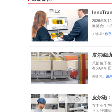
InnoT
2026年9
展览会(Inn
案，呈...
关键词：
数字
皮尔磁助
总部位于蒂罗尔地
有50余年
层实木板制
关键词：
皮
皮尔磁：
在工业生产
上执行哪些