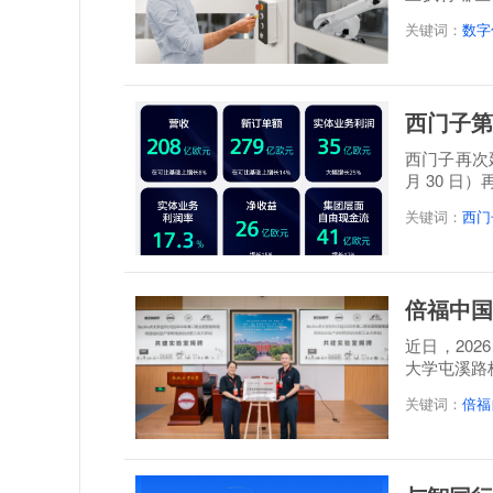
题。设备...
关键词：
数字
西门子第
西门子再次延
月 30 日
关键词：
西门
倍福中国
近日，20
大学屯溪路
称: 倍福...
关键词：
倍福