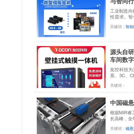
与智同行
工业制造向
性需求。智
感”...
关键词：
智创
源头自研
车间数字
友控科技为深
系、3C、C
经 48 小时满.
关键词：
中国磁悬
根据MIR
长高峰，全年
达到21.3...
关键词：
磁悬