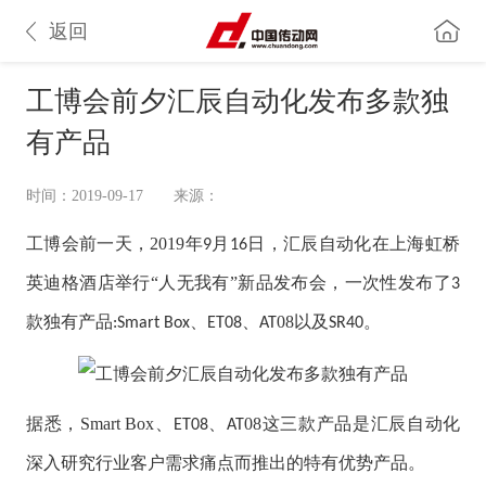
返回
工博会前夕汇辰自动化发布多款独
有产品
时间：2019-09-17
来源：
工博会前一天，2019年
月
日，汇辰自动化在
上海虹桥
9
16
英迪格酒店
举行“人无我有”新品发布会，一次性发布了
3
款独有产品
、
、
08以及
。
:Smart Box
ET08
AT
SR40
据悉，
Smart Box
、
、
08
这三款产品是汇辰自动化
ET08
AT
深入研究行业客户需求痛点而推出的特有优势产品。