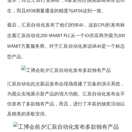
需求，经过汇辰行业调研，
通道热点偶测温模块应运而
8
生，而且
测量通道的精度与
达到一致。
AT08
AT04
最后，汇辰自动化发布了他们的
40
，这款
的发布标
SR
CPU
志
着汇辰自动化
从一个
供应商升级为
200 SMART PLC
IO
200
方案服务商。
对于汇辰自动化来说
40
是一个标志
SMART
SR
型产品。
汇辰自动化此次新品发布会现场搭建了完备的演示系统，
为观众实地展示新产品的强大功能。汇辰自动化发布会不
但发布了多款独有产品，而且，进行了丰富的抽奖活动以
及精美的茶歇安排。