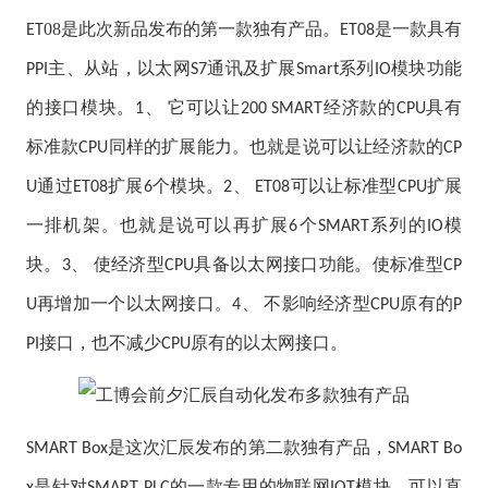
08
是此次新品发布的第一款独有产品
。
是一款具有
ET
ET08
主、从站，以太网
通讯及扩展
系列
模块功能
PPI
S7
Smart
IO
的接口模块。
、
它可以让
经济款的
具有
1
200 SMART
CPU
标准款
同样的扩展能力。也就是说可以让经济款的
CPU
CP
通过
扩展
个模块。
、
可以让标准型
扩展
U
ET08
6
2
ET08
CPU
一排机架。也就是说可以再扩展
个
系列的
模
6
SMART
IO
块。
、
使经济型
具备以太网接口功能。使标准型
3
CPU
CP
再增加一个以太网接口。
、
不影响经济型
原有的
U
4
CPU
P
接口，也不减少
原有的以太网接口。
PI
CPU
是
这次汇辰发布的第二款独有产品，
SMART Box
SMART Bo
是
针对
的一款专用的物联网
模块。可以直
x
SMART PLC
IOT