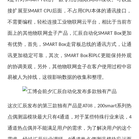
接扩展至
后面，不占用
本体的通讯接口，
SMART CPU
CPU
不需要编程，轻松连接工业物联网云平台，
相比于当前市
面上的其他物联网盒子产品，汇辰自动化
更加
SMART Box
有优势，首先，
走背板总线的通讯方式，让通
SMART Box
讯更加稳定可靠，其次，
和
更能保持外观
SMART Box
PLC
的协调美观，另外，其他物联网盒子在客户使用过程中容
易被人为掉线，这很影响数据的收集和整理。
这次汇辰发布的第三款独有产品是
08
，
系列热
AT
200smart
点偶测温模块最大只有
通道，对于某些特殊行业来说，
4
4
通道热点偶并不能满足用户的需求，为了解决用户的这个