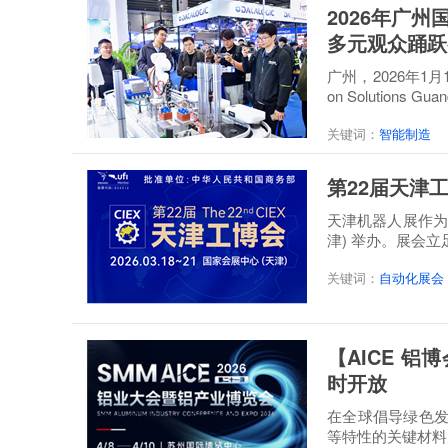
2026年广
多元观众踊跃
广州，2026年1月
on Solution
关键词：
智能制造
第22届天津
天津机器人展作为天
津) 举办。展会立
关键词：
自动化展会
【AICE 
时开放
在全球倡导绿色
等特性的关键材料