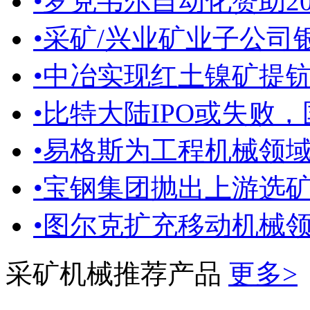
•
罗克韦尔自动化赞助2019#Di
•
采矿/兴业矿业子公司银
•
中冶实现红土镍矿提钪产
•
比特大陆IPO或失败，
•
易格斯为工程机械领
•
宝钢集团抛出上游选
•
图尔克扩充移动机械
采矿机械推荐产品
更多>