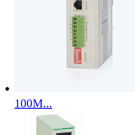
100M...