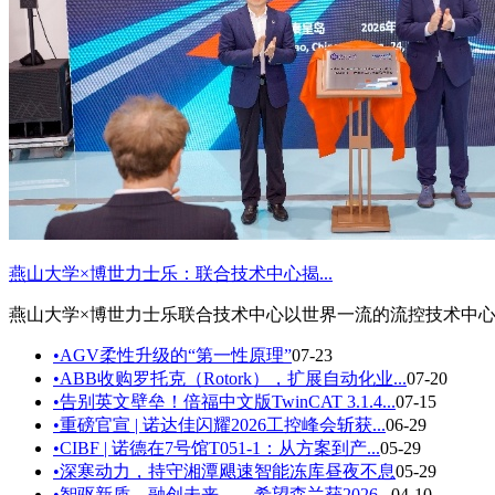
燕山大学×博世力士乐：联合技术中心揭...
燕山大学×博世力士乐联合技术中心以世界一流的流控技术中心
•
AGV柔性升级的“第一性原理”
07-23
•
ABB收购罗托克（Rotork），扩展自动化业...
07-20
•
告别英文壁垒！倍福中文版TwinCAT 3.1.4...
07-15
•
重磅官宣 | 诺达佳闪耀2026工控峰会斩获...
06-29
•
CIBF | 诺德在7号馆T051-1：从方案到产...
05-29
•
深寒动力，持守湘潭飓速智能冻库昼夜不息
05-29
•
智驱新质，融创未来——希望森兰获2026...
04-10