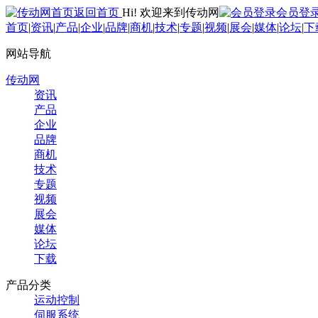
返回首页
Hi! 欢迎来到传动网
会员登
首页
|
资讯
|
产品
|
企业
|
品牌
|
商机
|
技术
|
专题
|
视频
|
展会
|
媒体
|
论坛
|
下
网站导航
传动网
资讯
产品
企业
品牌
商机
技术
专题
视频
展会
媒体
论坛
下载
产品分类
运动控制
伺服系统