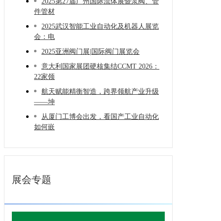
2025第27届广州国际流体展暨泵阀、管
件管材
2025武汉智能工业自动化及机器人展览
会：电
2025亚洲阀门展|国际阀门展览会
意大利国家展团硬核集结CCMT 2026：
22家领
航天赋能精衡智造，跨界领航产业升级
——坤
从厦门工博会出发，看国产工业自动化
如何嵌
展会专题