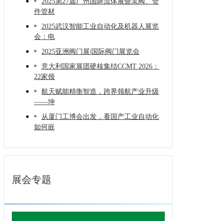
2025第27届广州国际流体展暨泵阀、管
件管材
2025武汉智能工业自动化及机器人展览
会：电
2025亚洲阀门展|国际阀门展览会
意大利国家展团硬核集结CCMT 2026：
22家领
航天赋能精衡智造，跨界领航产业升级
——坤
从厦门工博会出发，看国产工业自动化
如何嵌
展会专题