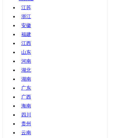
甘肃
江苏
浙江
青海
安徽
宁夏
福建
新疆
江西
香港
山东
澳门
河南
台湾
湖北
湖南
广东
广西
海南
四川
贵州
云南