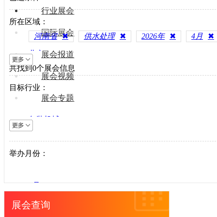
行业展会
所在区域：
国际展会
河南省
✖
供水处理
✖
2026年
✖
4月
✖
北京
展会报道
共找到
上海
0
个展会信息
展会视频
天津
目标行业：
重庆
展会专题
河北
包装机械
山西
电梯设备
内蒙古
电子制造
举办月份：
辽宁
纺织机械
吉林
风电光伏
黑龙江
1月
供水处理
江苏
2月
展会查询
轨道交通
浙江
3月