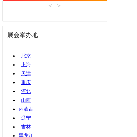
机床工具
安徽
4月
建材机械
福建
5月
暖通空调
江西
6月
起重机械
展会举办地
山东
7月
汽车制造
河南
8月
物流仓储
湖北
9月
北京
橡塑机械
湖南
10月
上海
烟草机械
广东
11月
天津
医疗设备
广西
12月
重庆
印刷机械
海南
河北
四川
山西
贵州
内蒙古
云南
辽宁
西藏
吉林
陕西
黑龙江