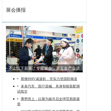
展会播报
不止线下获客！专业展会，是五金产业进
阶的
斯微特RV减速机，凭实力登国防频道
多条汽车、医疗器械、具身智能装配测
试线交
乘势而上，以展为媒共启全球贸易新篇
章