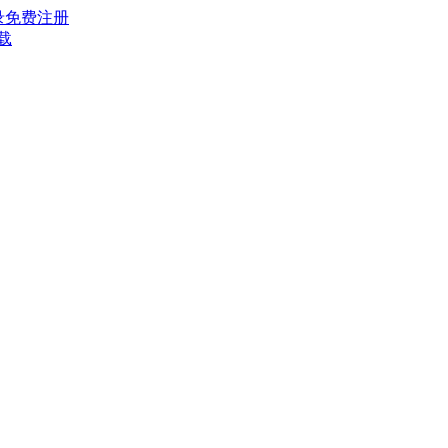
录
免费注册
载