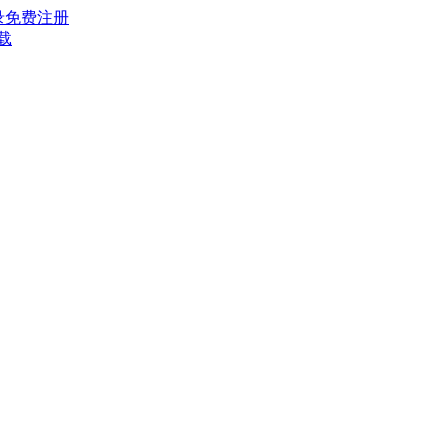
录
免费注册
载