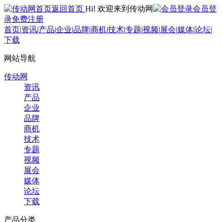
返回首页
Hi! 欢迎来到传动网
会员登
录
免费注册
首页
|
资讯
|
产品
|
企业
|
品牌
|
商机
|
技术
|
专题
|
视频
|
展会
|
媒体
|
论坛
|
下载
网站导航
传动网
资讯
产品
企业
品牌
商机
技术
专题
视频
展会
媒体
论坛
下载
产品分类