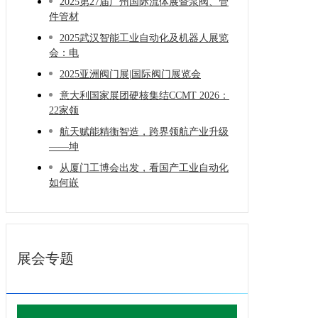
2025第27届广州国际流体展暨泵阀、管
件管材
2025武汉智能工业自动化及机器人展览
会：电
2025亚洲阀门展|国际阀门展览会
意大利国家展团硬核集结CCMT 2026：
22家领
航天赋能精衡智造，跨界领航产业升级
——坤
从厦门工博会出发，看国产工业自动化
如何嵌
展会专题