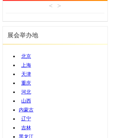
机床工具
安徽
4月
建材机械
福建
5月
暖通空调
江西
6月
起重机械
展会举办地
山东
7月
汽车制造
河南
8月
物流仓储
湖北
9月
北京
橡塑机械
湖南
10月
上海
烟草机械
广东
11月
天津
医疗设备
广西
12月
重庆
印刷机械
海南
河北
四川
山西
贵州
内蒙古
云南
辽宁
西藏
吉林
陕西
黑龙江