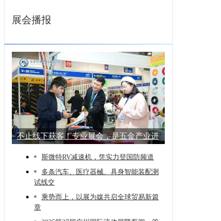
展会播报
不止线下获客！专业展会，是五金产业进
阶的
斯微特RV减速机，凭实力登国防频道
多条汽车、医疗器械、具身智能装配测
试线交
乘势而上，以展为媒共启全球贸易新篇
章