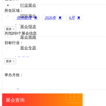
行业展会
所在区域：
国际展会
供水处理
✖
2026年
✖
6月
✖
北京
展会报道
共找到
上海
0
个展会信息
展会视频
天津
目标行业：
重庆
展会专题
河北
包装机械
山西
电梯设备
内蒙古
电子制造
举办月份：
辽宁
纺织机械
吉林
风电光伏
黑龙江
1月
供水处理
江苏
2月
展会查询
轨道交通
浙江
3月