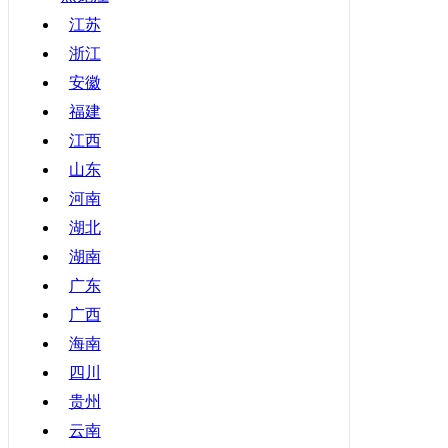
甘肃
江苏
浙江
青海
安徽
宁夏
福建
新疆
江西
香港
山东
澳门
河南
台湾
湖北
湖南
广东
广西
海南
四川
贵州
云南