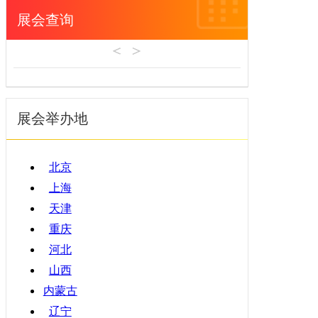
青海
展会查询
宁夏
新疆
香港
澳门
台湾
展会举办地
北京
上海
天津
重庆
河北
山西
内蒙古
辽宁