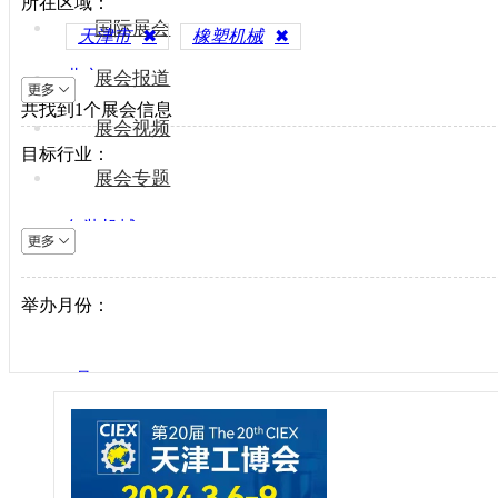
所在区域：
国际展会
天津市
✖
橡塑机械
✖
北京
展会报道
共找到
上海
1
个展会信息
展会视频
天津
目标行业：
重庆
展会专题
河北
包装机械
山西
电梯设备
内蒙古
电子制造
举办月份：
辽宁
纺织机械
吉林
风电光伏
黑龙江
1月
供水处理
江苏
2月
轨道交通
浙江
3月
机床工具
安徽
4月
建材机械