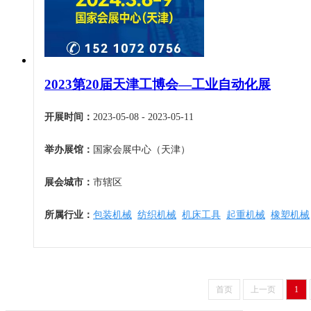
福建
5月
暖通空调
江西
6月
起重机械
山东
7月
汽车制造
河南
8月
物流仓储
2023第20届天津工博会—工业自动化展
湖北
9月
橡塑机械
湖南
10月
开展时间：
2023-05-08 - 2023-05-11
烟草机械
广东
11月
医疗设备
举办展馆：
国家会展中心（天津）
广西
12月
印刷机械
海南
展会城市：
市辖区
四川
贵州
所属行业：
包装机械
纺织机械
机床工具
起重机械
橡塑机械
云南
西藏
陕西
首页
上一页
1
甘肃