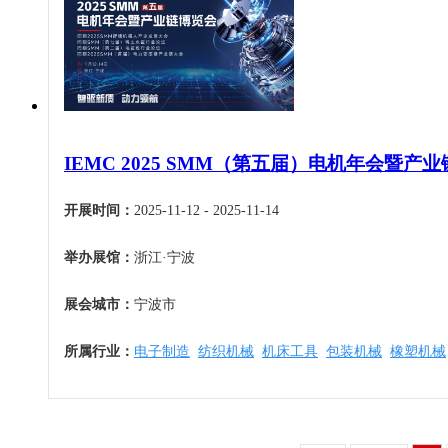
机床工具
安徽
4月
建材机械
福建
5月
暖通空调
江西
6月
起重机械
山东
7月
汽车制造
河南
8月
物流仓储
IEMC 2025 SMM（第五届）电机年会暨产
湖北
9月
橡塑机械
湖南
10月
开展时间：
2025-11-12 - 2025-11-14
烟草机械
广东
11月
医疗设备
举办展馆：
浙江·宁波
广西
12月
印刷机械
海南
展会城市：
宁波市
四川
贵州
所属行业：
电子制造
纺织机械
机床工具
包装机械
橡塑机械
云南
西藏
陕西